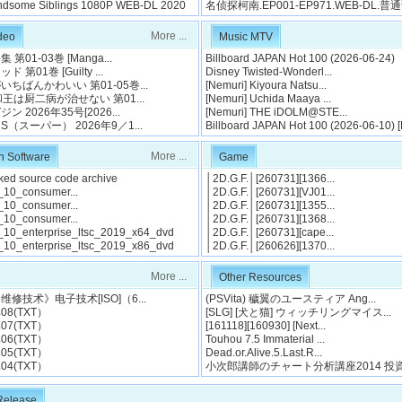
ome Siblings 1080P WEB-DL 2020
名侦探柯南.EP001-EP971.WEB-DL.普
More ...
ideo
Music MTV
01-03巻 [Manga...
Billboard JAPAN Hot 100 (2026-06-24)
第01巻 [Guilty ...
Disney Twisted-Wonderl...
ちばんかわいい 第01-05巻...
[Nemuri] Kiyoura Natsu...
和王は厨二病が治せない 第01...
[Nemuri] Uchida Maaya ...
 2026年35号[2026...
[Nemuri] THE iDOLM@STE...
（スーパー） 2026年9／1...
Billboard JAPAN Hot 100 (2026-06-10) 
More ...
n Software
Game
aked source code archive
│2D.G.F.│[260731][1366...
10_consumer...
│2D.G.F.│[260731][VJ01...
10_consumer...
│2D.G.F.│[260731][1355...
10_consumer...
│2D.G.F.│[260731][1368...
10_enterprise_ltsc_2019_x64_dvd
│2D.G.F.│[260731][cape...
10_enterprise_ltsc_2019_x86_dvd
│2D.G.F.│[260626][1370...
More ...
Other Resources
修技术》电子技术[ISO]（6...
(PSVita) 穢翼のユースティア Ang...
8(TXT）
[SLG] [犬と猫] ウィッチリングマイス...
7(TXT）
[161118][160930] [Next...
6(TXT）
Touhou 7.5 Immaterial ...
5(TXT）
Dead.or.Alive.5.Last.R...
4(TXT）
小次郎講師のチャート分析講座2014 投資家
Release