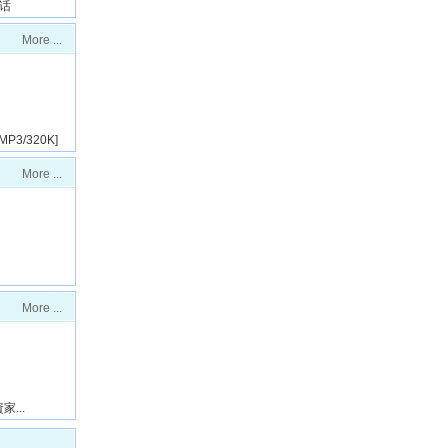
通话
More ...
[MP3/320K]
More ...
More ...
...