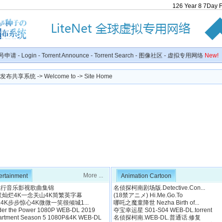
126
Year
8
7
Day
号申请
-
Login
-
Torrent Announce
-
Torrent Search
-
图像社区
-
虚拟专用网络
New!
种子发布共享系统
->
Welcome to
-> Site Home
More ...
ertainment
Animation Cartoon
语流行音乐影视歌曲集锦
名侦探柯南剧场版.Detective.Con...
汉灿烂4K一念关山4K简繁英字幕
(18禁アニメ) Hi.Me.Go.To
K步步惊心4K微微一笑很倾城1...
哪吒之魔童降世 Nezha Birth of...
 the Power 1080P WEB-DL 2019
夺宝幸运星 S01-S04 WEB-DL.torrent
tment Season 5 1080P&4K WEB-DL
名侦探柯南.WEB-DL.普通话.修复