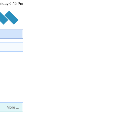
Friday
6
:
45
Pm
More ...