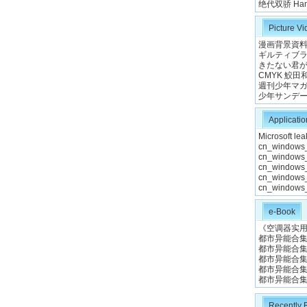
绝代双骄 Hands
Picture V
漫画背景資料集 第
ギルティブラッド 
きたない君がい
CMYK 鮫田
週刊少年マガジン
少年サンデーS
Applicatio
Microsoft le
cn_windows_
cn_windows_
cn_windows_
cn_windows_
cn_windows_
e-Book
《空调器实用维
都市异能合集0
都市异能合集0
都市异能合集0
都市异能合集0
都市异能合集0
Recently 