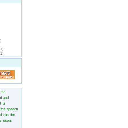
)
1)
1)
 the
rt and
 its
of the speech
 trust the
s, users