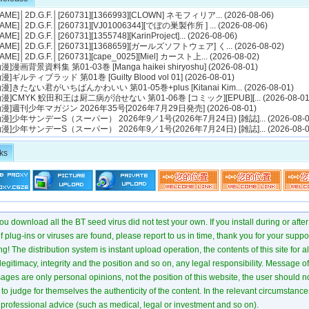
AME
]
│2D.G.F.│[260731][1366993][CLOWN] ネモフィリア...
(2026-08-06)
AME
]
│2D.G.F.│[260731][VJ01006344][でぼの巣製作所 ] ...
(2026-08-06)
AME
]
│2D.G.F.│[260731][1355748][KarinProject]...
(2026-08-06)
AME
]
│2D.G.F.│[260731][1368659][ガールズソフトウェア] く...
(2026-08-02)
AME
]
│2D.G.F.│[260731][cape_0025][Miel] カースト上...
(2026-08-02)
动漫
]
漫画背景資料集 第01-03巻 [Manga haikei shiryoshu]
(2026-08-01)
动漫
]
ギルティブラッド 第01巻 [Guilty Blood vol 01]
(2026-08-01)
动漫
]
きたない君がいちばんかわいい 第01-05巻+plus [Kitanai Kim...
(2026-08-01)
动漫
]
CMYK 鮫田和王は厨二病が治せない 第01‐06巻 [コミック][EPUB][...
(2026-08-01
动漫
]
週刊少年マガジン 2026年35号[2026年7月29日発売]
(2026-08-01)
动漫
]
少年サンデーS（スーパー） 2026年9／1号(2026年7月24日) [雑誌]...
(2026-08-0
动漫
]
少年サンデーS（スーパー） 2026年9／1号(2026年7月24日) [雑誌]...
(2026-08-0
ks
u download all the BT seed virus did not test your own. If you install during or after
of plug-ins or viruses are found, please report to us in time, thank you for your suppo
! The distribution system is instant upload operation, the contents of this site for all
 legitimacy, integrity and the position and so on, any legal responsibility. Message 
ages are only personal opinions, not the position of this website, the user should not
to judge for themselves the authenticity of the content. In the relevant circumstance
professional advice (such as medical, legal or investment and so on).