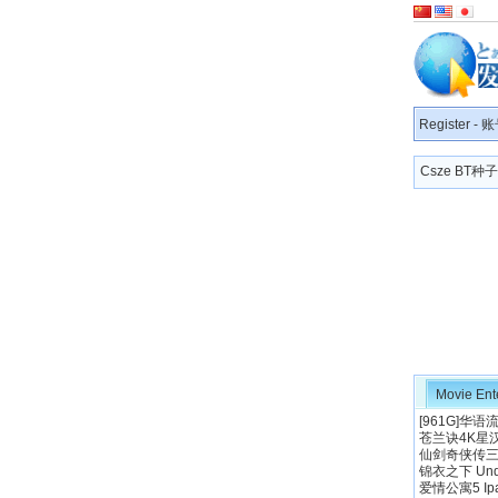
Register
-
账
Csze BT
Movie Ent
[961G]华
苍兰诀4K星
仙剑奇侠传三4
锦衣之下 Under
爱情公寓5 Ipar