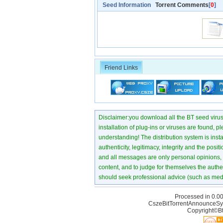
Seed Information
Torrent Comments
[
0
]
Friend Links
Disclaimer:you download all the BT seed virus di
installation of plug-ins or viruses are found, p
understanding! The distribution system is instant
authenticity, legitimacy, integrity and the pos
and all messages are only personal opinions, no
content, and to judge for themselves the authen
should seek professional advice (such as medi
Processed in 0.00
CszeBitTorrentAnnounceSy
Copyright©Bt