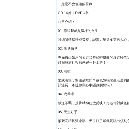
一定是不會低頭的薔薇
CD 14首 + DVD 4首
曲目介紹：
01. 原諒我就是這樣的女生
將細膩情緒譜成音符，誠實力量溫柔穿透人心
02. 看見聽見
充滿自由氣息的搖滾音符如輕風般的灌進聆你
路獨身旅行與戴佩妮一起上路！
03. 兩難
愛或者恨，留還是離開？戴佩妮唱著生活裏的
韻漫長，牽扯你我心中隱藏的惆悵！
04. 吹嗶嗶
叛逆不羈，反骨精神狂放反映！打破你對戴佩妮
05. 天生好手
絮絮叨叨搖滾念唱，天生好手戴佩妮唱出煩亂