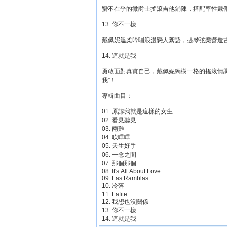
蠻不在乎的微爵士搖滾吉他鋪陳，搭配率性戴
13. 你不一樣
戴佩妮溫柔吟唱浪漫戀人絮語，提琴弦樂營造
14. 這就是我
勇敢面對真實自己，戴佩妮獨樹一格的搖滾情
我”！
專輯曲目：
01. 原諒我就是這樣的女生
02. 看見聽見
03. 兩難
04. 吹嗶嗶
05. 天生好手
06. 一念之間
07. 那個那個
08. It's All About Love
09. Las Ramblas
10. 冷落
11. Lafite
12. 我想也沒關係
13. 你不一樣
14. 這就是我