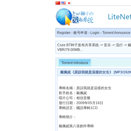
Register
-
账号申请
-
Login
-
Torrent Announce
Csze BT种子发布共享系统
->
音乐
->
流行
-> 
VBR/79.00MB...
Torrent introduce
戴佩妮《原諒我就是這樣的女生》 [MP3/192Kbps
專輯名稱：原諒我就是這樣的女生
歌手姓名：戴佩妮
唱片公司：相信音樂
發行日期：2009年05月16日
專輯語言：國語專輯1CD
專輯簡介：
戴佩妮第八張創作專輯