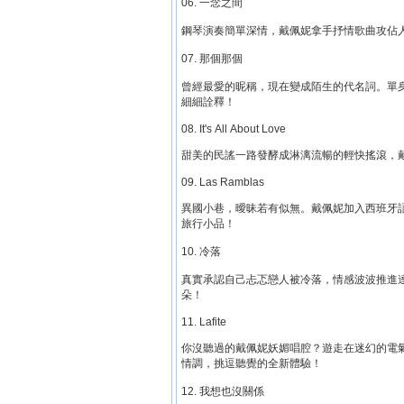
06. 一念之間
鋼琴演奏簡單深情，戴佩妮拿手抒情歌曲攻佔
07. 那個那個
曾經最愛的昵稱，現在變成陌生的代名詞。單
細細詮釋！
08. It's All About Love
甜美的民謠一路發酵成淋漓流暢的輕快搖滾，
09. Las Ramblas
異國小巷，曖昧若有似無。戴佩妮加入西班牙
旅行小品！
10. 冷落
真實承認自己忐忑戀人被冷落，情感波波推進
朵！
11. Lafite
你沒聽過的戴佩妮妖媚唱腔？遊走在迷幻的電
情調，挑逗聽覺的全新體驗！
12. 我想也沒關係