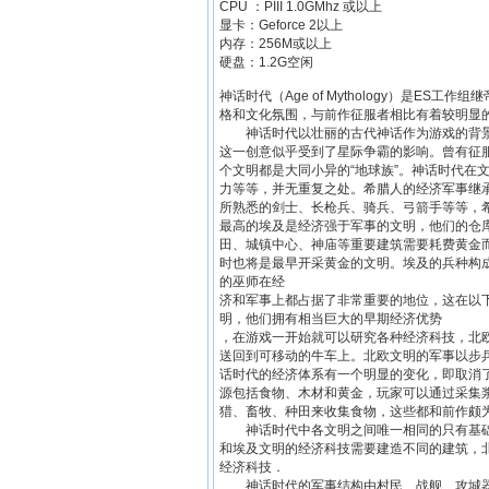
CPU ：PIII 1.0GMhz 或以上
显卡：Geforce 2以上
内存：256M或以上
硬盘：1.2G空闲
神话时代（Age of Mythology）是E
格和文化氛围，与前作征服者相比有着较明显
神话时代以壮丽的古代神话作为游戏的背景
这一创意似乎受到了星际争霸的影响。曾有征
个文明都是大同小异的“地球族”。神话时代在
力等等，并无重复之处。希腊人的经济军事继
所熟悉的剑士、长枪兵、骑兵、弓箭手等等，
最高的埃及是经济强于军事的文明，他们的仓
田、城镇中心、神庙等重要建筑需要耗费黄金
时也将是最早开采黄金的文明。埃及的兵种构
的巫师在经
济和军事上都占据了非常重要的地位，这在以
明，他们拥有相当巨大的早期经济优势
，在游戏一开始就可以研究各种经济科技，北
送回到可移动的牛车上。北欧文明的军事以步
话时代的经济体系有一个明显的变化，即取消了
源包括食物、木材和黄金，玩家可以通过采集
猎、畜牧、种田来收集食物，这些都和前作颇
神话时代中各文明之间唯一相同的只有基础
和埃及文明的经济科技需要建造不同的建筑，
经济科技．
神话时代的军事结构由村民、战舰、攻城器