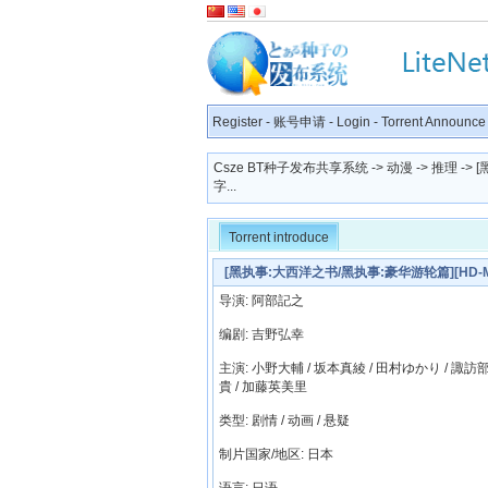
Register
-
账号申请
-
Login
-
Torrent Announce
Csze BT种子发布共享系统
->
动漫
->
推理
-> 
字...
Torrent introduce
[黑执事:大西洋之书/黑执事:豪华游轮篇][HD-MP4
导演: 阿部記之
编剧: 吉野弘幸
主演: 小野大輔 / 坂本真綾 / 田村ゆかり / 諏訪部順
貴 / 加藤英美里
类型: 剧情 / 动画 / 悬疑
制片国家/地区: 日本