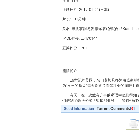
语言: 日语
上映日期: 2017-01-21(日本)
片长: 101分钟
又名: 黑执事剧场版 豪华客轮编(台) / Kuroshitsuji: B
IMDb链接: tt5476944
豆瓣评分 ：9.1
剧情简介：
19世纪的英国，名门贵族凡多姆海威家的执事
为“女王的番犬”每天都背负着黑社会的肮脏工
有天，在一次煞有介事的私语中他们得知了
们进到了豪华客船「坎帕尼亚号」，等待他们
Seed Information
Torrent Comments
[
0
]