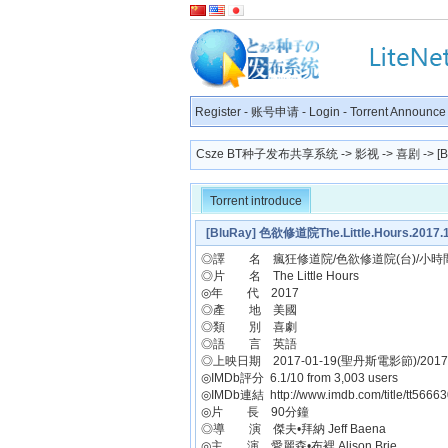
Register
-
账号申请
-
Login
-
Torrent Announce
Csze BT种子发布共享系统
->
影视
->
喜剧
-> [
Torrent introduce
[BluRay] 色欲修道院The.Little.Hours.2017.
◎譯 名 瘋狂修道院/色欲修道院(台)/小時
◎片 名 The Little Hours
◎年 代 2017
◎產 地 美國
◎類 別 喜劇
◎語 言 英語
◎上映日期 2017-01-19(聖丹斯電影節)/2017-
◎IMDb評分 6.1/10 from 3,003 users
◎IMDb連結 http://www.imdb.com/title/tt56663
◎片 長 90分鐘
◎導 演 傑夫•拜納 Jeff Baena
◎主 演 愛麗森•布裡 Alison Brie