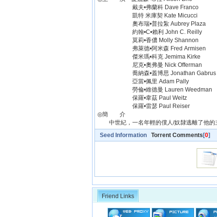
戴夫•弗蘭科 Dave Franco
凱特 米庫契 Kate Micucci
奧布瑞•普拉紮 Aubrey Plaza
約翰•C•賴利 John C. Reilly
莫莉•香儂 Molly Shannon
弗萊德•阿米森 Fred Armisen
傑米瑪•科克 Jemima Kirke
尼克•奧弗曼 Nick Offerman
喬納森•蓋博思 Jonathan Gabrus
亞當•佩里 Adam Pally
勞倫•維德曼 Lauren Weedman
保羅•韋茲 Paul Weitz
保羅•雷瑟 Paul Reiser
◎簡 介
中世紀，一名年輕的僕人/奴隸逃離了他的主
Seed Information
Torrent Comments
[
0
]
Friend Links