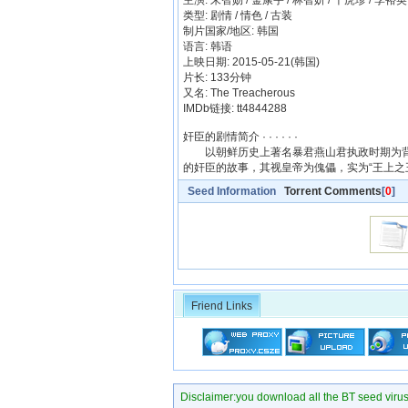
主演: 朱智勋 / 金康宇 / 林智妍 / 千虎珍 / 李裕英
类型: 剧情 / 情色 / 古装
制片国家/地区: 韩国
语言: 韩语
上映日期: 2015-05-21(韩国)
片长: 133分钟
又名: The Treacherous
IMDb链接: tt4844288
奸臣的剧情简介 · · · · · ·
以朝鲜历史上著名暴君燕山君执政时期为背
的奸臣的故事，其视皇帝为傀儡，实为“王上之
Seed Information
Torrent Comments
[
0
]
Friend Links
Disclaimer:you download all the BT seed virus di