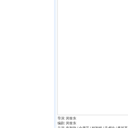
导演: 闵奎东
编剧: 闵奎东