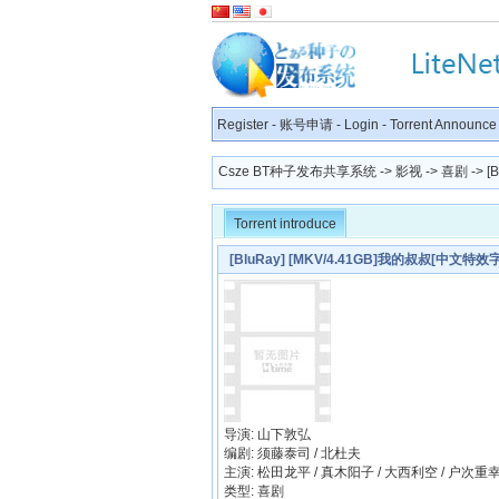
Register
-
账号申请
-
Login
-
Torrent Announce
Csze BT种子发布共享系统
->
影视
->
喜剧
-> [
Torrent introduce
[BluRay] [MKV/4.41GB]我的叔叔[中文特效字幕]
导演: 山下敦弘
编剧: 须藤泰司 / 北杜夫
主演: 松田龙平 / 真木阳子 / 大西利空 / 户次重幸
类型: 喜剧