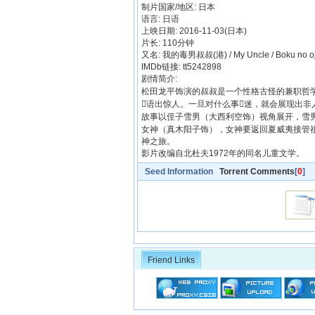
制片国家/地区: 日本
语言: 日语
上映日期: 2016-11-03(日本)
片长: 110分钟
又名: 我的毒男叔叔(港) / My Uncle / Boku no o
IMDb链接: tt5242898
剧情简介:
松田龙平饰演的叔叔是一个性格古怪的兼职哲
语出惊人。一旦对什么事迷，就会展现出非
故事以侄子雪男（大西利空饰）视角展开，雪
女神（真木阳子饰），女神要返回夏威夷接管
神之旅。
影片改编自北杜夫1972年的同名儿童文学。
Seed Information
Torrent Comments
[
0
]
Friend Links