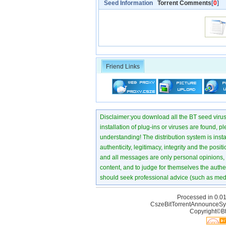
Seed Information
Torrent Comments
[
0
]
Friend Links
Disclaimer:you download all the BT seed virus di
installation of plug-ins or viruses are found, p
understanding! The distribution system is instant
authenticity, legitimacy, integrity and the pos
and all messages are only personal opinions, no
content, and to judge for themselves the authen
should seek professional advice (such as medi
Processed in 0.01
CszeBitTorrentAnnounceSy
Copyright©Bt