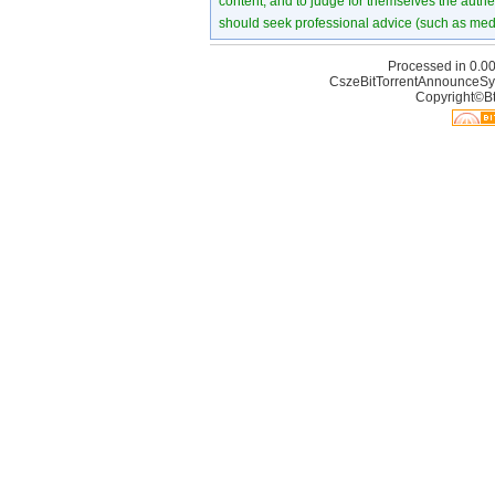
content, and to judge for themselves the authen
should seek professional advice (such as medi
Processed in 0.00
CszeBitTorrentAnnounceSy
Copyright©Bt