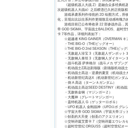
正式开张，并公布参战作品，供玩家参考。
《超级机器人大战 Z》是融合众多经典机器人
次超级机器人大战α》之后睽违已久的正统版
游戏承袭系列作传统的 2D 绘图方式，所
化，呈现出比以往系列作更细致且动感有魄力
游戏目前已公布将收录 22 部参战作品，其
帝 GOD SIGMA、宇宙战士BALDIOS、
卡 7等作品，详细列表如下：
☆超越者 KING GAINER（OVERMAN 
・THE BIG-O（THEビッグオー）
☆THE BIG-O 2nd SEASON（THEビッグオ
・无敌超人珍宝 3（无敌超人ザンボット
・无敌钢人泰坦 3（无敌钢人ダイターン
・战斗机器 萨奔格尔（战斗メカ ザブング
・机动战士Z高达剧场版（剧场版机动战士
・机动战士高达－逆袭的夏亚（机动战士ガ
・机动新世纪高达X（机动新世纪ガンダム
・倒 A 高达（ターンＡガンダム）
・机动战士高达SEED DESTINY（机动战士ガ
・无敌铁金钢（マジンガーＺ）
・大魔神（グレートマジンガー）
・盖特机器人 G（ゲッターロボＧ）
・UFO 机器人 金刚战神（UFOロボ グレ
☆宇宙大帝 GOD SIGMA（宇宙大帝ゴッ
☆创圣的大天使（创圣のアクエリオン）
☆交响诗篇艾蕾卡 7（交响诗篇エウレカ
☆超时空世纪 ORGUSS（超时空世纪オ