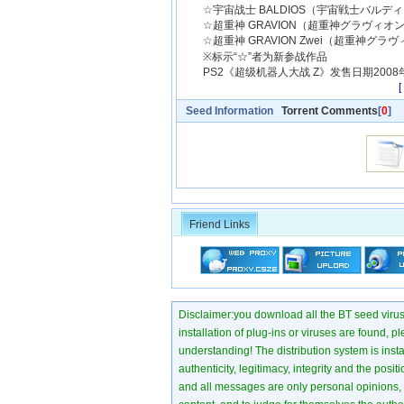
☆宇宙战士 BALDIOS（宇宙戦士バルデ
☆超重神 GRAVION（超重神グラヴィオ
☆超重神 GRAVION Zwei（超重神グラ
※标示“☆”者为新参战作品
PS2《超级机器人大战 Z》发售日期2008年9
Seed Information
Torrent Comments
[
0
]
Friend Links
Disclaimer:you download all the BT seed virus di
installation of plug-ins or viruses are found, p
understanding! The distribution system is instant
authenticity, legitimacy, integrity and the pos
and all messages are only personal opinions, no