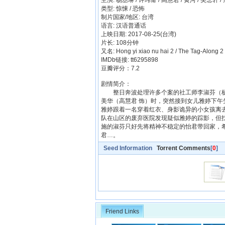
主演: 杨丞琳 / 许玮甯 / 高慧君 / 黄河 / 吴念轩 /
类型: 惊悚 / 恐怖
制片国家/地区: 台湾
语言: 汉语普通话
上映日期: 2017-08-25(台湾)
片长: 108分钟
又名: Hong yi xiao nu hai 2 / The Tag-Along 2
IMDb链接: tt6295898
豆瓣评分：7.2
剧情简介：
整日奔波处理许多个案的社工师李淑芬（杨丞
美华（高慧君 饰）时，突然接到女儿雅婷下
雅婷跟着一名穿着红衣、身影诡异的小女孩离
队在山区的废弃医院发现疑似雅婷的踪影，但
施的淑芬只好先将精神不稳定的怡君带回家，
君…。
Seed Information
Torrent Comments
[
0
]
Friend Links