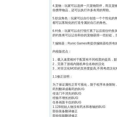
4.宠物：玩家可以选择一只宠物陪伴，而且宠
你携带物品，还可以执行许多有用的帮助。
5.职业角色：玩家可以自行创造一个个性化的
都可以客制化的打造专属於自己的角色。
6.钓鱼：玩家可以在打怪打累了以后前往钓鱼
的钓鱼将可以让你和你的宠物获得一些好处，
7.编辑器：Runic Games将提供编辑器
内核版优点：
1，载入速度相对于配置有不同程度的提高，
2，完善了游戏内随机单位名称的汉化
3，对非汉化MOD的支持度提高,不用考虑汉化
1.1修正说明：
为了保证属性正常可视化，限于程序本身限制，
药剂翻译成毒药的BUG
传送门不消失的BUG
经验不增长的BUG
任务画面卡住的BUG
1.12B初始人物没有药水和卷轴的BUG
部份装备翻译修正
部份技能翻译修正