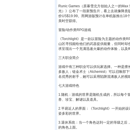
Runic Games（原暴雪北方创始人之一的Max S
光）》公布了一段新预告片，看上去就像降质版
价US$19.99。而网游版预计在单机版推出
美时空获得。
冒险/动作类RPG游戏
《Torchlight》是一款以冒险为主题的动作类R
山区寻找能给他们的武器提供能量，但同时却
求呈现出一个充满迅速火爆的动作体验，以及
三大职业简介
游戏中有三种职业可以供玩家选择。一种是擅长近
多敌人；链金术士（Alchemist）可以召唤部
名优秀的射手，她可以采用陷阱混淆敌人的视
七大游戏特色
1.随机：游戏的世界是随机生成的，所以每个
兽、珍宝、解谜以及道具。
2.平易近人的界面：《Torchlight》一
姿多彩的世界。
3.退休系统：当一个角色达到一定的等级之后
的角色上面。