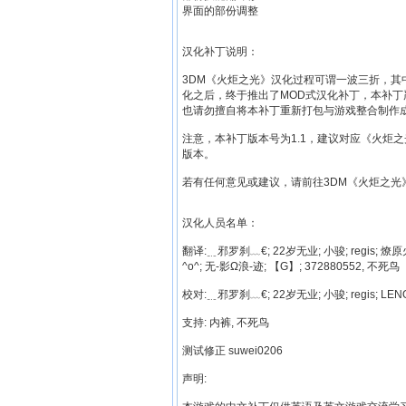
界面的部份调整
汉化补丁说明：
3DM《火炬之光》汉化过程可谓一波三折，
化之后，终于推出了MOD式汉化补丁，本补丁
也请勿擅自将本补丁重新打包与游戏整合制作
注意，本补丁版本号为1.1，建议对应《火炬之
版本。
若有任何意见或建议，请前往3DM《火炬之光
汉化人员名单：
翻译:﹎邪罗刹﹏€; 22岁无业; 小骏; regis; 燎原火
^o^; 无-影Ω浪-迹; 【G】; 372880552, 不死鸟
校对:﹎邪罗刹﹏€; 22岁无业; 小骏; regis; LENO
支持: 内裤, 不死鸟
测试修正 suwei0206
声明: