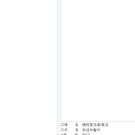
◎译 名 牺牲复活者/复活
◎片 名 희생부활자