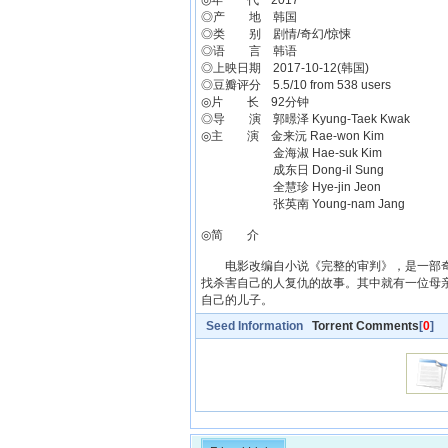
◎年 代 2017
◎产 地 韩国
◎类 别 剧情/奇幻/惊悚
◎语 言 韩语
◎上映日期 2017-10-12(韩国)
◎豆瓣评分 5.5/10 from 538 users
◎片 长 92分钟
◎导 演 郭暻泽 Kyung-Taek Kwak
◎主 演 金来沅 Rae-won Kim
金海淑 Hae-suk Kim
成东日 Dong-il Sung
全慧珍 Hye-jin Jeon
张英南 Young-nam Jang
◎简 介
电影改编自小说《完整的审判》，是一部奇
找杀害自己的人复仇的故事。其中就有一位母
自己的儿子。
Seed Information
Torrent Comments
[
0
]