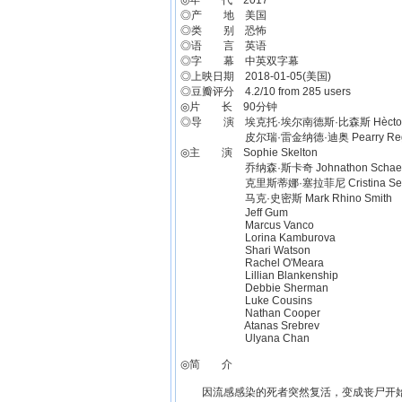
◎年 代 2017
◎产 地 美国
◎类 别 恐怖
◎语 言 英语
◎字 幕 中英双字幕
◎上映日期 2018-01-05(美国)
◎豆瓣评分 4.2/10 from 285 users
◎片 长 90分钟
◎导 演 埃克托·埃尔南德斯·比森斯 Hèctor He
皮尔瑞·雷金纳德·迪奥 Pearry Regina
◎主 演 Sophie Skelton
乔纳森·斯卡奇 Johnathon Schae
克里斯蒂娜·塞拉菲尼 Cristina Sera
马克·史密斯 Mark Rhino Smith
Jeff Gum
Marcus Vanco
Lorina Kamburova
Shari Watson
Rachel O'Meara
Lillian Blankenship
Debbie Sherman
Luke Cousins
Nathan Cooper
Atanas Srebrev
Ulyana Chan
◎简 介
因流感感染的死者突然复活，变成丧尸开始