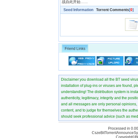
战自此开始……
Seed Information
Torrent Comments
[
0
]
Friend Links
Disclaimer:you download all the BT seed virus di
installation of plug-ins or viruses are found, p
understanding! The distribution system is instant
authenticity, legitimacy, integrity and the pos
and all messages are only personal opinions, no
content, and to judge for themselves the authen
should seek professional advice (such as medi
Processed in 0.00
CszeBitTorrentAnnounceSy
Copyright©Bt