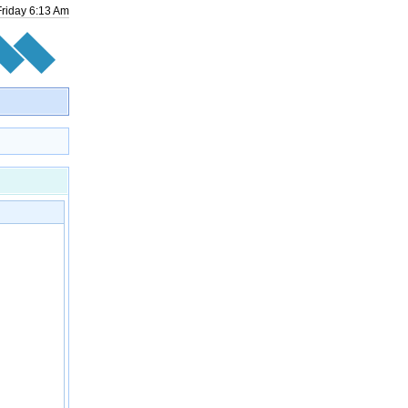
Friday
6
:
13
Am