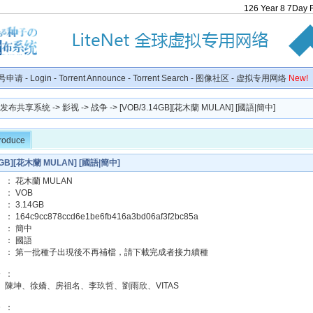
126
Year
8
7
Day
号申请
-
Login
-
Torrent Announce
-
Torrent Search
-
图像社区
-
虚拟专用网络
New!
种子发布共享系统
->
影视
->
战争
-> [VOB/3.14GB][花木蘭 MULAN] [國語|簡中]
troduce
4GB][花木蘭 MULAN] [國語|簡中]
： 花木蘭 MULAN
： VOB
： 3.14GB
164c9cc878ccd6e1be6fb416a3bd06af3f2bc85a
】： 簡中
】： 國語
】： 第一批種子出現後不再補檔，請下載完成者接力續種
》：
、陳坤、徐嬌、房祖名、李玖哲、劉雨欣、VITAS
》：