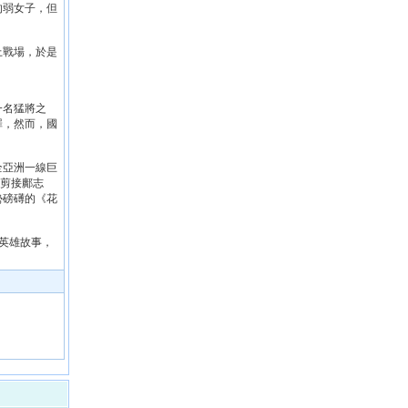
的弱女子，但
上戰場，於是
一名猛將之
罪，然而，國
全亞洲一線巨
、剪接鄺志
勢磅礡的《花
英雄故事，