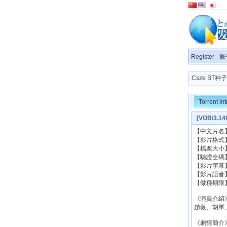
Register
-
账
Csze BT
Torrent in
[VOB/3.1
【中文片名】
【影片格式】
【檔案大小】
【驗證全碼】： 
【影片字幕
【影片語音
【做種期限
《演員介紹
趙薇、胡軍
《劇情簡介