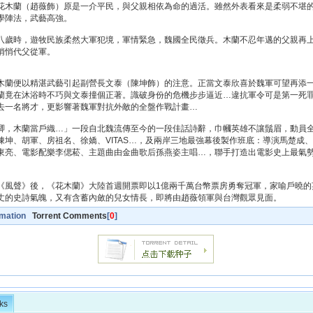
花木蘭（趙薇飾）原是一介平民，與父親相依為命的過活。雖然外表看來是柔弱不堪
學陣法，武藝高強。
八歲時，遊牧民族柔然大軍犯境，軍情緊急，魏國全民徵兵。木蘭不忍年邁的父親再
悄悄代父從軍。
木蘭便以精湛武藝引起副營長文泰（陳坤飾）的注意。正當文泰欣喜於魏軍可望再添
蘭竟在沐浴時不巧與文泰撞個正著。識破身份的危機步步逼近…違抗軍令可是第一死
去一名將才，更影響著魏軍對抗外敵的全盤作戰計畫…
唧，木蘭當戶織…」一段自北魏流傳至今的一段佳話詩辭，巾幗英雄不讓鬚眉，動員
陳坤、胡軍、房祖名、徐嬌、VITAS…，及兩岸三地最強幕後製作班底：導演馬楚成
東亮、電影配樂李偲菘、主題曲由金曲歌后孫燕姿主唱…，聯手打造出電影史上最氣
《風聲》後，《花木蘭》大陸首週開票即以1億兩千萬台幣票房勇奪冠軍，家喻戶曉的
丈的史詩氣魄，又有含蓄內斂的兒女情長，即將由趙薇領軍與台灣觀眾見面。
rmation
Torrent Comments
[
0
]
ks