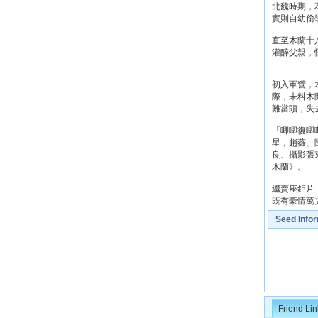
北魏時期，
實則自幼偷
直至木蘭十
灌醉父親，
初入軍營，
際，未料木
難當頭，失
「唧唧復唧
星，趙薇、
良、攝影張
木蘭》。
繼賣座鉅片
既有豪情萬
Seed Info
Friend Lin