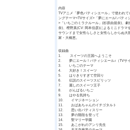
内容
TVアニメ「夢色パティシエール」で使われ
ングテーマ<TVサイズ>「夢にエール! パティ
>「いちごのミラクルール」(杉原由規奈)、劇伴B
奈)、樫野真(CV: 岡本信彦)によるミニド
サウンドまで女性らしさと女性らしからぬ大
家・大橋恵。
収録曲
1. スイーツの王国へようこそ
2. 夢にエール！パティシエール♪（
3. いちごのテーマ
4. 大好き！スイーツ
5. はりきりすぎて空回り
6. 伝説のスイーツスピリッツ
7. 麗しのスイーツ王子
8. がんばるいちご
9. はやる気持ち
10. イマジネーション
11. おばあちゃんのイチゴタル
12. 思い出パティスリー
13. 夢の階段を登って
14. 聖マリー学園
15. あこがれのアンリ先生
16. 天王寺麻里のテーマ