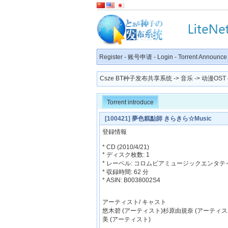
Register
-
账号申请
-
Login
-
Torrent Announce
Csze BT种子发布共享系统
->
音乐
->
动漫OST
Torrent introduce
[100421] 夢色糕點師 きらきら☆Music
登録情報
* CD (2010/4/21)
* ディスク枚数: 1
* レーベル: コロムビアミュージックエンタ
* 収録時間: 62 分
* ASIN: B0038002S4
アーティスト/ キャスト
悠木碧 (アーティスト)杉原由規奈 (アーティス
美 (アーティスト)