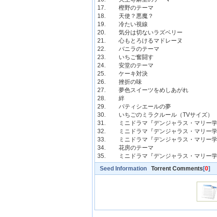
17. 樫野のテーマ
18. 天使？悪魔？
19. 冷たい視線
20. 気分は切ないラズベリー
21. 心もとろけるマドレーヌ
22. バニラのテーマ
23. いちご奮闘す
24. 安堂のテーマ
25. ケーキ対決
26. 挫折の味
27. 夢色スイーツをめしあがれ
28. 絆
29. パティシエールの夢
30. いちごのミラクルール（TV
31. ミニドラマ『デンジャラス・マ
32. ミニドラマ『デンジャラス・マ
33. ミニドラマ『デンジャラス・マ
34. 花房のテーマ
35. ミニドラマ『デンジャラス・マリー
Seed Information
Torrent Comments
[
0
]