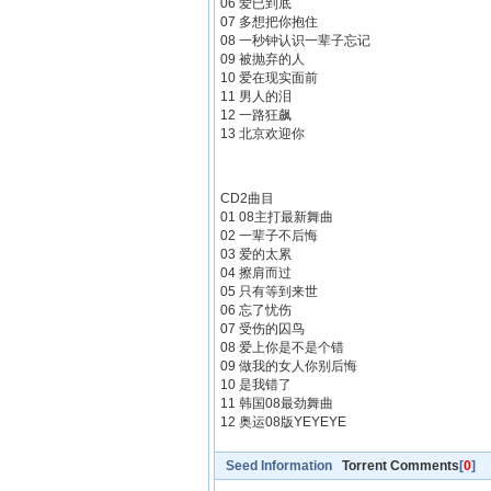
06 爱已到底
07 多想把你抱住
08 一秒钟认识一辈子忘记
09 被抛弃的人
10 爱在现实面前
11 男人的泪
12 一路狂飙
13 北京欢迎你
CD2曲目
01 08主打最新舞曲
02 一辈子不后悔
03 爱的太累
04 擦肩而过
05 只有等到来世
06 忘了忧伤
07 受伤的囚鸟
08 爱上你是不是个错
09 做我的女人你别后悔
10 是我错了
11 韩国08最劲舞曲
12 奥运08版YEYEYE
Seed Information
Torrent Comments
[
0
]