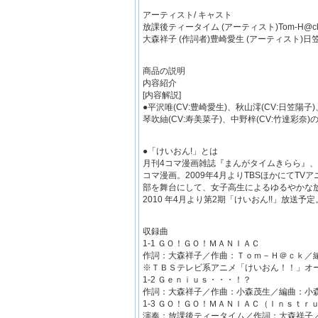
アーティスト/ キャスト
放課後ティータイム (アーティスト)Tom-H@ck
大森祥子 (作詞者)豊崎愛生 (アーティスト)
商品の説明
内容紹介
[内容解説]
●平沢唯(CV:豊崎愛生)、秋山澪(CV:日笠陽子
琴吹紬(CV:寿美菜子)、中野梓(CV:竹達彩奈)
●「けいおん!」とは
月刊4コマ漫画雑誌『まんがタイムきらら』、『
コマ漫画。2009年4月よりTBSほかにてT
部を舞台にして、女子高生によるゆるやかな
2010 年4月より第2期「けいおん!!」放送予定
収録曲
1-1 ＧＯ！ＧＯ！ＭＡＮＩＡＣ
作詞：大森祥子／作曲：Ｔｏｍ－Ｈ＠ｃｋ／
※ＴＢＳテレビ系アニメ「けいおん！！」オ
1-2 Ｇｅｎｉｕｓ・・・！？
作詞：大森祥子／作曲：小森茂生／編曲：小
1-3 ＧＯ！ＧＯ！ＭＡＮＩＡＣ（Ｉｎｓｔｒ
演奏：放課後ティータイム／作詞：大森祥子