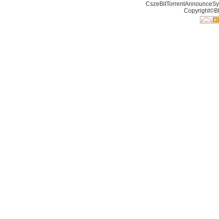
CszeBitTorrentAnnounceSy
Copyright©Bt