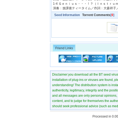
1-4 Ｇｅｎｉｕｓ・・・！？（Ｉｎｓｔｒｕ
演奏：放課後ティータイム／作詞：大森祥子
Seed Information
Torrent Comments
[
0
]
Friend Links
Disclaimer:you download all the BT seed virus di
installation of plug-ins or viruses are found, p
understanding! The distribution system is instant
authenticity, legitimacy, integrity and the pos
and all messages are only personal opinions, no
content, and to judge for themselves the authen
should seek professional advice (such as medi
Processed in 0.00