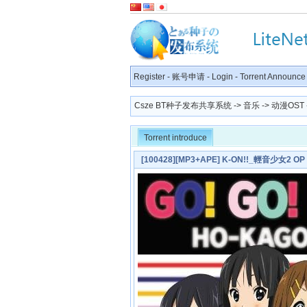
Register
-
账号申请
-
Login
-
Torrent Announce
Csze BT种子发布共享系统
->
音乐
->
动漫OST
Torrent introduce
[100428][MP3+APE] K-ON!!_輕音少女2 O