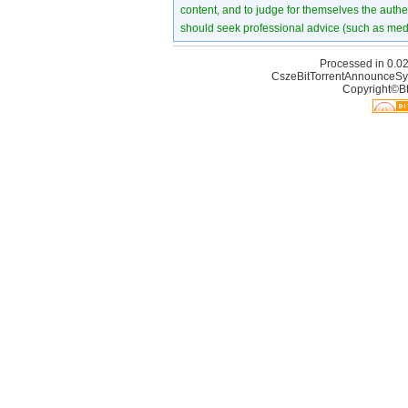
content, and to judge for themselves the authen
should seek professional advice (such as medi
Processed in 0.02
CszeBitTorrentAnnounceSy
Copyright©Bt