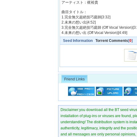
アーティスト：梶裕貴
曲目タイトル：
1.完全無欠超絶技巧庭師[3:32]
2.未来の想い出[4:52]
3.完全無欠超絶技巧庭師 (Off Vocal Version)[3:
4.未来の想い出 (Off Vocal Version)[4:49]
Seed Information
Torrent Comments
[
0
]
Friend Links
Disclaimer:you download all the BT seed virus di
installation of plug-ins or viruses are found, p
understanding! The distribution system is instant
authenticity, legitimacy, integrity and the pos
and all messages are only personal opinions, no