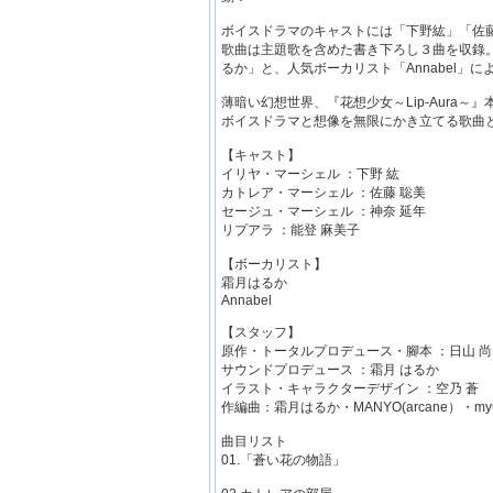
ボイスドラマのキャストには「下野紘」「佐
歌曲は主題歌を含めた書き下ろし３曲を収錄
るか」と、人気ボーカリスト「Annabel」
薄暗い幻想世界、『花想少女～Lip-Aura
ボイスドラマと想像を無限にかき立てる歌曲
【キャスト】
イリヤ・マーシェル ：下野 紘
カトレア・マーシェル ：佐藤 聡美
セージュ・マーシェル ：神奈 延年
リプアラ ：能登 麻美子
【ボーカリスト】
霜月はるか
Annabel
【スタッフ】
原作・トータルプロデュース・腳本 ：日山 尚
サウンドプロデュース ：霜月 はるか
イラスト・キャラクターデザイン ：空乃 蒼
作編曲：霜月はるか・MANYO(arcane）・my
曲目リスト
01.「蒼い花の物語」