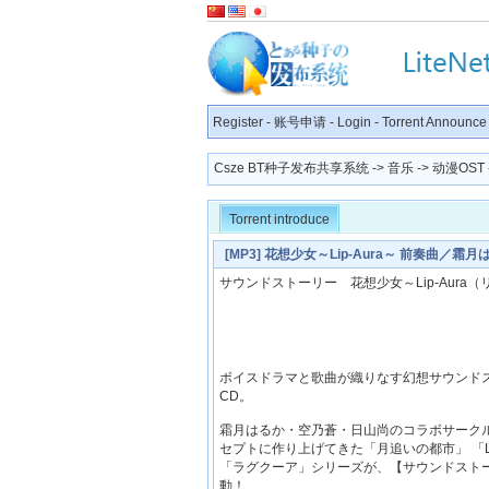
Register
-
账号申请
-
Login
-
Torrent Announce
Csze BT种子发布共享系统
->
音乐
->
动漫OST
Torrent introduce
[MP3] 花想少女～Lip-Aura～ 前奏曲／霜月は
サウンドストーリー 花想少女～Lip-Aura
ボイスドラマと歌曲が織りなす幻想サウンドスト
CD。
霜月はるか・空乃蒼・日山尚のコラボサークル『
セプトに作り上げてきた「月追いの都市」 「L
「ラグクーア」シリーズが、【サウンドスト
動！