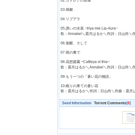
02.カトレアの部屋
03.帰郷
04.リプアラ
05.誘いの水底 ~Iriya mie Lip-Aura~
歌：Annabel＼霜月はるか＼作詞：日山尚＼作
06.覚醒、そして
07.雨の奧で
08.花想庭園 ~Cattleya ol thia~
歌：霜月はるか＼Annabel＼作詞：日山尚＼作
09.もう一つの「蒼い花の物語」
10.眠りの果ての蒼い花
歌：霜月はるか＼作詞：日山尚＼作曲：霜月は
Seed Information
Torrent Comments
[
0
]