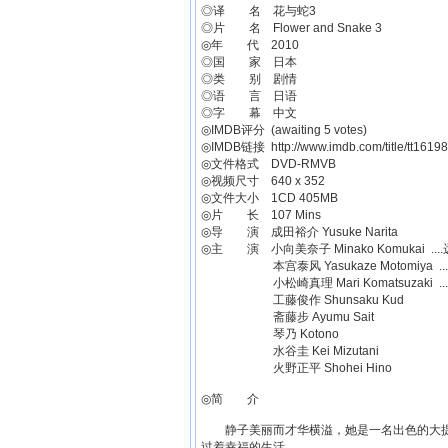
◎译 名 花与蛇3
◎片 名 Flower and Snake 3
◎年 代 2010
◎国 家 日本
◎类 别 剧情
◎语 言 日语
◎字 幕 中文
◎IMDB评分 (awaiting 5 votes)
◎IMDB链接 http://www.imdb.com/title/tt1619
◎文件格式 DVD-RMVB
◎视频尺寸 640 x 352
◎文件大小 1CD 405MB
◎片 长 107 Mins
◎导 演 成田裕介 Yusuke Narita
◎主 演 小向美奈子 Minako Komukai ..
本宫泰风 Yasukaze Motomiya ..
小松崎真理 Mari Komatsuzaki ..
工藤俊作 Shunsaku Kud
斋藤步 Ayumu Sait
琴乃 Kotono
水谷圭 Kei Mizutani
火野正平 Shohei Hino
◎简 介
静子美丽而才华横溢，她是一名出色的大提
过着幸福的生活。