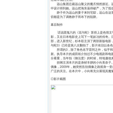
远山集团总裁远山隆义的魔爪悄然接近。远
中设计得到她。远山把海东逼得破产，为了抵
静子作为远山的妻子来到宅邸，远山在这里
切都是为了调教静子而布下的陷阱。
幕后制作
话说团鬼六的《花与蛇》算得上是色情文学
影，又在日本电影史上写下一笔妖冶的传奇。
部，进入新世纪，杉本彩主演了两部新版电影
与蛇3》已经是第八次翻拍了，影片依旧以各
所谓的3，除了角色名字雷同之外，似乎和0
新。执导本片的成田裕介拍过不少电视剧和电
分看重，当年拍《御法度》的时候，特地邀他
担纲主演本片的是身材丰腴的小向美奈子。小
偶像，2009年，她突然告别偶像之路摇身一
广泛的关注。在本片中，小向将充分展现其魔
◎影片截图