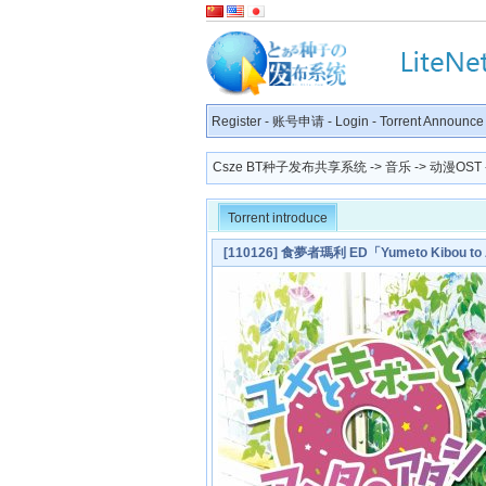
Register
-
账号申请
-
Login
-
Torrent Announce
Csze BT种子发布共享系统
->
音乐
->
动漫OST
Torrent introduce
[110126] 食夢者瑪利 ED「Yumeto Kibou t