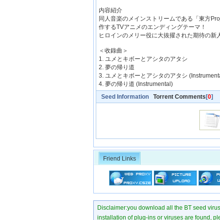
内容紹介
同人音楽のメインストリームである「東方Proj
作するTVアニメのエンディングテーマ！
ヒロインのメリー役に大抜擢された期待の新
＜收錄曲＞
1. ユメとキボーとアシタのアタシ
2. 夢の帰り道
3. ユメとキボーとアシタのアタシ (Instrument
4. 夢の帰り道 (Instrumental)
Seed Information
Torrent Comments
[
0
]
Friend Links
Disclaimer:you download all the BT seed virus di
installation of plug-ins or viruses are found, p