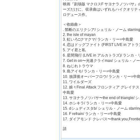
映画『剧场版 マクロスF サヨナラノツバサ』
ーズだけに、収录曲はいずれもハイクオリティ。the
ロデュース作。
＜收錄曲＞
. 禁断のエリクシア/ シェリル・ノーム starring 
2. the isle of mayan
3. 虹いろ□クマクマ/ ランカ・リー=中島愛
4. 恋はドッグファイト (FIRST LIVE in
5. アイ君と私
6. 星間飛行 (LIVE in アルカトラズ)/ ラン
7. Get in on〜光速クライmax/ シェリル・ノー
8. ねじれトラウマ
9. 島アイモ/ ランカ・リー=中島愛
10. 放課後オーバーフロウ/ ランカ・リー=中
11. ワイルダーズ
12. 娘々Final Attack フロンティア グレイテ
中島愛
13. サヨナラノツバサ〜the end of triangl
14. ホシキラ/ ランカ・リー=中島愛
15. dシュディスタb/ シェリル・ノーム starr
16. F refrain/ ランカ・リー=中島愛
17. ダイアモンド クレバス〜thank you,Frontie
請