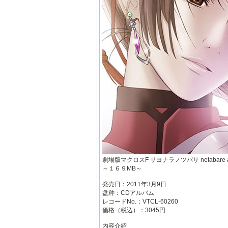
劇場版マクロスF サヨナラノツバサ netabare album 
～１６９MB～
発売日：2011年3月9日
盘种：CDアルバム
レコードNo.：VTCL-60260
価格（税込）：3045円
內容介紹