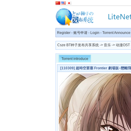
Register
-
账号申请
-
Login
-
Torrent Announce
Csze BT种子发布共享系统
->
音乐
->
动漫OST
Torrent introduce
[110309] 超時空要塞 Frontier 劇場版~戀離飛翼~ne