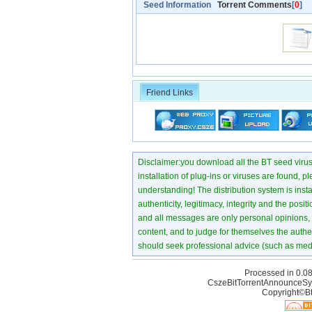
Seed Information
Torrent Comments
[
0
]
Friend Links
Disclaimer:you download all the BT seed virus di
installation of plug-ins or viruses are found, p
understanding! The distribution system is instant
authenticity, legitimacy, integrity and the pos
and all messages are only personal opinions, no
content, and to judge for themselves the authen
should seek professional advice (such as medi
Processed in 0.08
CszeBitTorrentAnnounceSy
Copyright©Bt