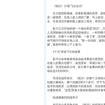
《惊沙》片场"飞沙走石"
在大敦煌影视城，依着影视城的原景，剧组在
是一面墙壁，在墙上嵌上假的门窗，写上标语
令。许多演员衣服和脸上被涂上黑灰，有些已经
影片正式开拍的第一个镜头即是"惊沙"，只
人员用铁锹往吹风机里起劲地填土，一时间整个
速前进，在整个小巷里穿梭。一条下来，演员嘴
他气喘吁吁地坐在地上说，"第一次拍戏，感觉
摄，最多时将有上千人参与。
2个月"讲述"3天的故事
影片以名将秦基伟血战临泽事迹为原型的《
在敌人的重兵包围下，临危受命，率领只有二
临泽。导演安战军介绍，影片整个故事的跨度
缩在这3天时间中。
导演安战军表示，《惊沙》的整个主体部分
拍摄少量镜头，整个拍摄历时2个多月。对于
临泽实地取景，以增加影片的真实性，但在前
法重新搭景。"这里(景泰大敦煌影视城)和永泰
拍成最惨烈的战争片
对于在众多战争片中，《惊沙》如何突出重围