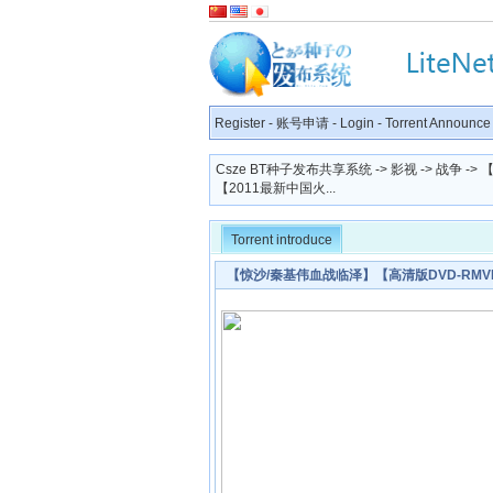
Register
-
账号申请
-
Login
-
Torrent Announce
Csze BT种子发布共享系统
->
影视
->
战争
->
【2011最新中国火...
Torrent introduce
【惊沙/秦基伟血战临泽】【高清版DVD-RMV