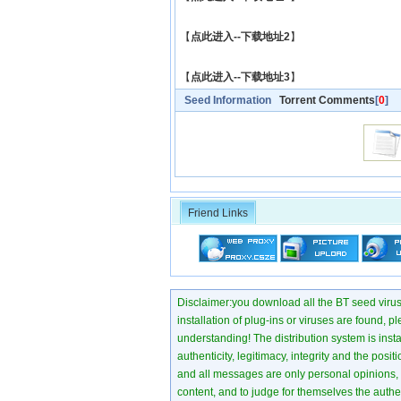
【
点此进入--下载地址2
】
【
点此进入--下载地址3
】
Seed Information
Torrent Comments
[
0
]
Friend Links
Disclaimer:you download all the BT seed virus di
installation of plug-ins or viruses are found, p
understanding! The distribution system is instant
authenticity, legitimacy, integrity and the pos
and all messages are only personal opinions, no
content, and to judge for themselves the authen