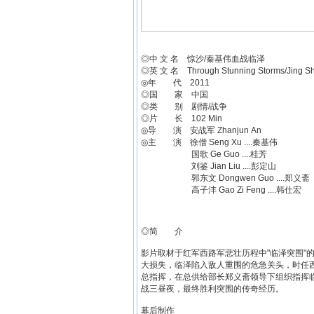
◎中 文 名 惊沙/秦基伟血战临泽
◎英 文 名 Through Stunning Storms/Jing S
◎年 代 2011
◎国 家 中国
◎类 别 剧情/战争
◎片 长 102 Min
◎导 演 安战军 Zhanjun An
◎主 演 徐僧 Seng Xu ....秦基伟
国歌 Ge Guo ....桂芳
刘鉴 Jian Liu ....彭定山
郭东文 Dongwen Guo ....郑义斋
高子沣 Gao Zi Feng ....韩仕宏
◎简 介
影片取材于红军西路军悲壮历程中"临泽突围"
大损失，临泽陷入敌人重围的危急关头，时任
总指挥，在总供给部长郑义斋领导下组织指挥
战三昼夜，最终胜利突围的传奇经历。
幕后制作