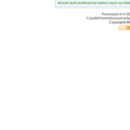
should seek professional advice (such as medi
Processed in 0.00
CszeBitTorrentAnnounceSy
Copyright©Bt