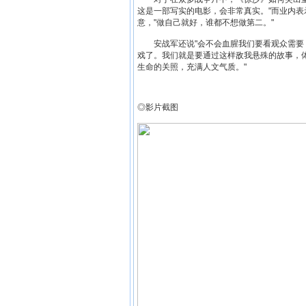
这是一部写实的电影，会非常真实。"而业内
意，"做自己就好，谁都不想做第二。"
安战军还说"会不会血腥我们要看观众需要，
戏了。我们就是要通过这样敌我悬殊的故事，
生命的关照，充满人文气质。"
◎影片截图