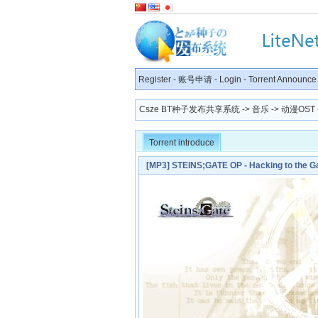
Register
-
账号申请
-
Login
-
Torrent Announce
Csze BT种子发布共享系统
->
音乐
->
动漫OST
Torrent introduce
[MP3] STEINS;GATE OP - Hacking to the 