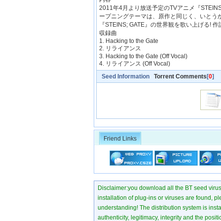
2011年4月より放送予定のTVアニメ『STEI
ープニングテーマは、原作と同じく、いとうか
『STEINS; GATE』の世界観を歌い上げ
収録曲
1. Hacking to the Gate
2. リライアンス
3. Hacking to the Gate (Off Vocal)
4. リライアンス (Off Vocal)
Seed Information
Torrent Comments
[
0
]
Friend Links
Disclaimer:you download all the BT seed virus di
installation of plug-ins or viruses are found, p
understanding! The distribution system is instant
authenticity, legitimacy, integrity and the pos