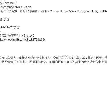
y Levasseur
 Meersand / Nick Simon
 / 丹尼斯·欧哈拉 / 詹姆斯·巴克利 / Christa Nicola / Amir K / Faycal Attougui / Phil
区: 美国
14-12-05(美国)
钟
 / 惊字塔(台) / Site 146
p://www.imdb.com/title/tt2799166/
古队进入一座新近发现的金字塔探秘，全然不知这座金字塔，其实是为了囚禁一
古队不慎解开了“封印”，不得不与传说中的嗜血巨兽，在东西莫辩的金字塔迷宫中上演“