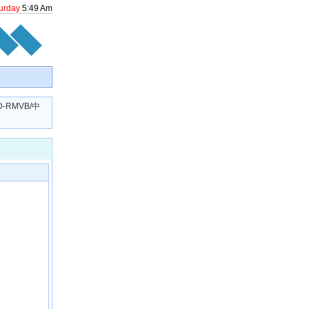
urday
5
:
49
Am
-RMVB/中