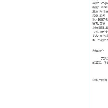
导演: Gregor
编剧: Daniel
主演: 阿什丽·欣肖
类型: 恐怖
制片国家/地
语言: 英语
上映日期: 20
片长: 89分
又名: 金字塔迷踪
IMDb链接: htt
剧情简介
一支美国考
的迷宫。考
◎影片截图