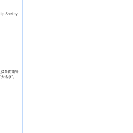
ip Shelley
头猛兽而建造
大逃杀”。