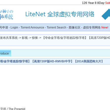
126
Year
8
8
Day
Sat
号申请
-
Login
-
Torrent Announce
-
Torrent Search
-
图像社区
-
虚拟专用网络
New!
种子发布共享系统
->
影视
->
惊悚
-> 【夺命金字塔/金字塔迷踪/惊字塔】【高清720P版HD
troduce
塔/金字塔迷踪/惊字塔】【高清720P版HD-RMVB/中字】【2014美国恐怖大片】
塔 / The Pyramid