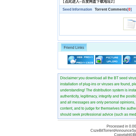
【
点此进入--百度网盘下载地址2
】
Seed Information
Torrent Comments
[
0
]
Friend Links
Disclaimer:you download all the BT seed virus di
installation of plug-ins or viruses are found, p
understanding! The distribution system is instant
authenticity, legitimacy, integrity and the pos
and all messages are only personal opinions, no
content, and to judge for themselves the authen
should seek professional advice (such as medi
Processed in 0.00
CszeBitTorrentAnnounceSy
Copyright©Bt