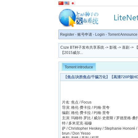
Register
-
账号申请
-
Login
-
Torrent Announce
Csze BT种子发布共享系统
->
影视
->
喜剧
->
【2015威尔...
Torrent introduce
【焦点/决胜焦点/千骗万化】【高清720P版HD
片名: 焦点 / Focus
导演: 格伦·费卡拉 / 约翰·里夸
编剧: 格伦·费卡拉 / 约翰·里夸
主演: 玛格特·罗比 / 威尔·史密斯 / 罗德里格·桑托
特 / 多米尼克·福穆
萨 / Christopher Heskey / Stephanie Honoré / 
brun / Don Yesso