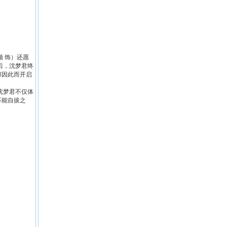
 饰）还愿
后，沈梦君终
却因此而开启
沈梦君不仅体
不能自拔之