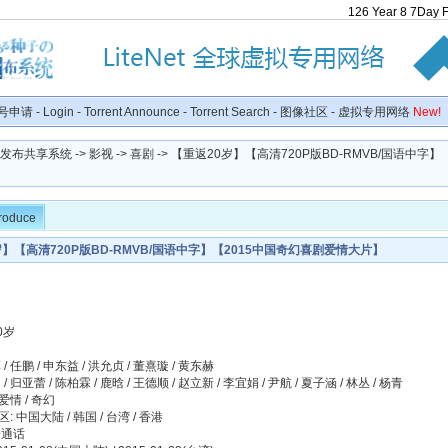
126
Year
8
7
Day
号申请
-
Login
-
Torrent Announce
-
Torrent Search
-
图像社区
-
虚拟专用网络
New!
种子发布共享系统
->
影视
->
喜剧
-> 【重返20岁】【高清720P版BD-RMVB/国语中字】
troduce
岁】【高清720P版BD-RMVB/国语中字】【2015中国奇幻喜剧爱情大片】
0岁
道
/ 任鹏 / 申东益 / 洪允贞 / 董熹璇 / 黄东赫
/ 归亚蕾 / 陈柏霖 / 鹿晗 / 王德顺 / 赵立新 / 李宜娟 / 尹航 / 夏子涵 / 林丛 / 杨青
 爱情 / 奇幻
: 中国大陆 / 韩国 / 台湾 / 香港
普通话