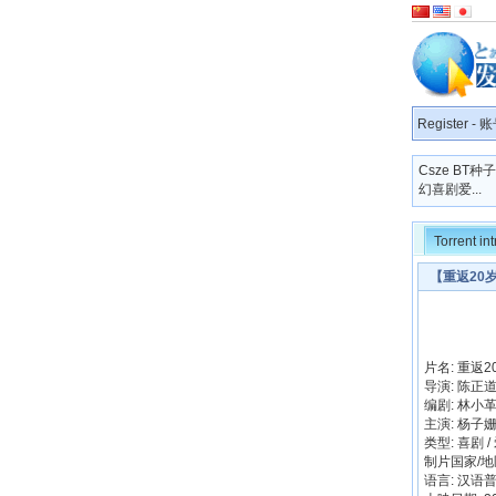
Register
-
账
Csze BT
幻喜剧爱...
Torrent in
【重返20
片名: 重返2
导演: 陈正
编剧: 林小革 
主演: 杨子姗 
类型: 喜剧 /
制片国家/地区
语言: 汉语