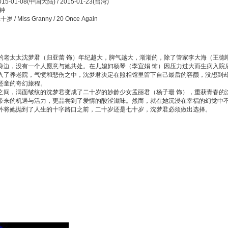
5-01-08(中国大陆) / 2015-01-23(台湾)
分钟
 / Miss Granny / 20 Once Again
太太沈梦君（归亚蕾 饰）年纪越大，脾气越大，渐渐的，除了管家李大海（王德顺
身边，没有一个人愿意与她共处。在儿媳妇杨琴（李宜娟 饰）因压力过大而生病入院
入了养老院，气愤和悲伤之中，沈梦君决定在照相馆里留下自己最后的容颜，没想到
还童的奇幻旅程。
，满面皱纹的沈梦君变成了二十岁的妙龄少女孟丽君（杨子珊 饰），重获青春的
带来的机遇与活力，更品尝到了爱情的酸涩滋味。然而，就在她沉浸在幸福的幻觉中
外将她抛到了人生的十字路口之前，二十岁还是七十岁，沈梦君必须做出选择。