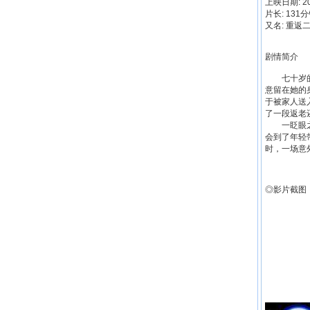
上映日期: 201
片长: 131
又名: 重返二十岁
剧情简介
七十岁的老
意留在她的
于被家人送
了一段返老
一眨眼之间
会到了年轻
时，一场意
◎影片截图