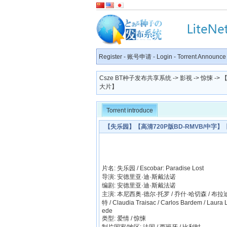
Register
-
账号申请
-
Login
-
Torrent Announce
Csze BT种子发布共享系统
->
影视
->
惊悚
->
大片】
Torrent introduce
【失乐园】【高清720P版BD-RMVB/中字】
片名: 失乐园 / Escobar: Paradise Lost
导演: 安德里亚·迪·斯戴法诺
编剧: 安德里亚·迪·斯戴法诺
主演: 本尼西奥·德尔·托罗 / 乔什·哈切森 / 布拉
特 / Claudia Traisac / Carlos Bardem / Laura 
ede
类型: 爱情 / 惊悚