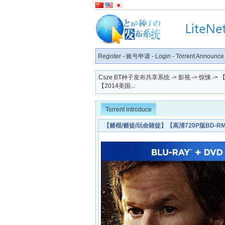
Register
-
账号申请
-
Login
-
Torrent Announce
Csze BT种子发布共享系统
->
影视
->
惊悚
->
【2014美国...
Torrent introduce
【赌棍/赌徒/玩命賭徒】【高清720P版BD-