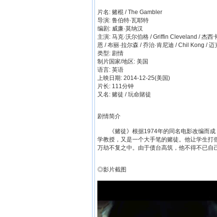
片名: 赌棍 / The Gambler
导演: 鲁伯特·瓦耶特
编剧: 威廉·莫纳汉
主演: 马克·沃尔伯格 / Griffin Cleveland / 杰西卡
恩 / 布丽·拉尔森 / 乔治·肯尼迪 / Chil Kong
类型: 剧情
制片国家/地区: 美国
语言: 英语
上映日期: 2014-12-25(美国)
片长: 111分钟
又名: 赌徒 / 玩命賭徒
剧情简介
《赌徒》根据1974年的同名电影改编而成，沃尔
学教授，又是一个大手笔的赌徒。他让学生打
万劫不复之中。由于债台高筑，他不得不已自
◎影片截图