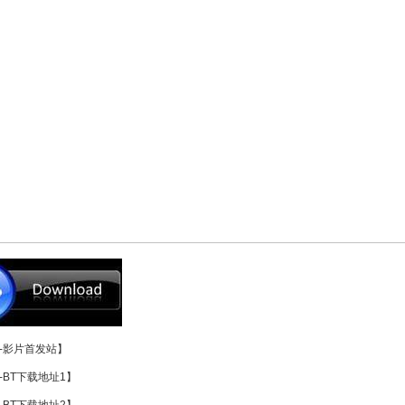
-影片首发站】
-BT下载地址1】