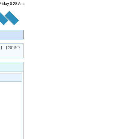
Friday
0
:
28
Am
】【2015中