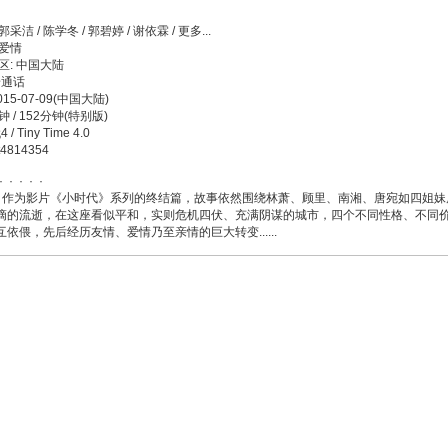
明
 郭采洁 / 陈学冬 / 郭碧婷 / 谢依霖 / 更多...
/ 爱情
区: 中国大陆
普通话
15-07-09(中国大陆)
钟 / 152分钟(特别版)
/ Tiny Time 4.0
t4814354
· · · ·
》作为影片《小时代》系列的终结篇，故事依然围绕林萧、顾里、南湘、唐宛如四姐妹
滴的流逝，在这座看似平和，实则危机四伏、充满阴谋的城市，四个不同性格、不同
依偎，先后经历友情、爱情乃至亲情的巨大转变......