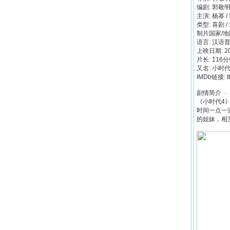
编剧: 郭敬
主演: 杨幂 /
类型: 喜剧 
制片国家/地
语言: 汉语
上映日期: 20
片长: 116分
又名: 小时代4 
IMDb链接: t
剧情简介 · · 
《小时代4
时间一点一
的姐妹，相互