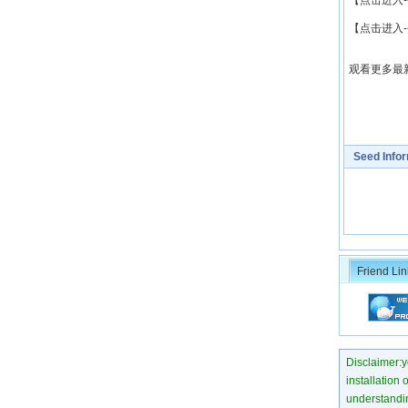
【点击进入-
【点击进入-
观看更多最
Seed Info
Friend Lin
Disclaimer:yo
installation 
understanding