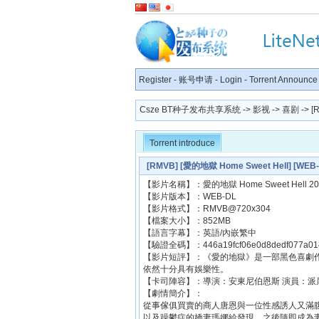
Register
-
账号申请
-
Login
-
Torrent Announce
Csze BT种子发布共享系统
->
影视
->
喜剧
-> [
Torrent introduce
[RMVB] [愛的地獄 Home Sweet Hell] [WE
【影片名稱】：愛的地獄 Home Sweet Hell 20
【影片版本】：WEB-DL
【影片格式】：RMVB@720x304
【檔案大小】：852MB
【語言字幕】：英語/內嵌繁中
【驗證全碼】：446a19fcf06e0d8dedf077a014
【影片短評】：《愛的地獄》是一部黑色喜劇
依然十分具有娛樂性。
【卡司陣容】：導演：安東尼伯恩斯 演員：
【劇情簡介】：
從事傢俱買賣的商人唐恩與一位性感誘人又滿
以及躁鬱症的嬌妻瑪娜給發現，之後隨即成為妻