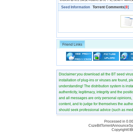
Seed Information
Torrent Comments
[
0
]
Friend Links
Disclaimer:you download all the BT seed virus di
installation of plug-ins or viruses are found, p
understanding! The distribution system is instant
authenticity, legitimacy, integrity and the pos
and all messages are only personal opinions, no
content, and to judge for themselves the authen
should seek professional advice (such as medi
Processed in 0.00
CszeBitTorrentAnnounceSy
Copyright©Bt