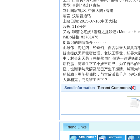
主演: 白百何 / 井柏然 / 姜武 / 金燕玲 / 钟汉良 / 更
类型: 喜剧 / 奇幻 / 古装
制片国家/地区: 中国大陆 / 香港
语言: 汉语普通话
上映日期: 2015-07-16(中国大陆)
片长: 118分钟
又名: 聊斋之宅妖 / 聊斋之捉妖记 / Monster Hun
IMDb链接: tt3781476
捉妖记的剧情简介 · · · · · ·
山雄伟，海辽阔，经奇幻。自古以来人妖共存
皆由捉妖天师秘密处理。老妖王辞世，妖界大
中，村长宋天荫（井柏然 饰）偶遇一路逐妖而
后托胎，随即生下了小妖王胡巴。为了自己的
怪，也渐渐与天荫及胡巴产生了感情。然而为
的帮助下勇闯登仙楼，与大反派葛千户（钟汉
人妖相克，究竟谁主天下？
Seed Information
Torrent Comments
[
0
]
Friend Links