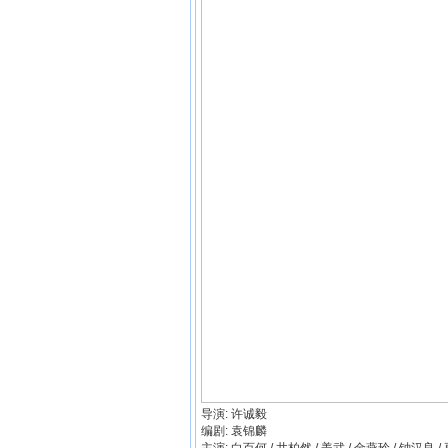
导演: 许诚毅
编剧: 袁锦麟