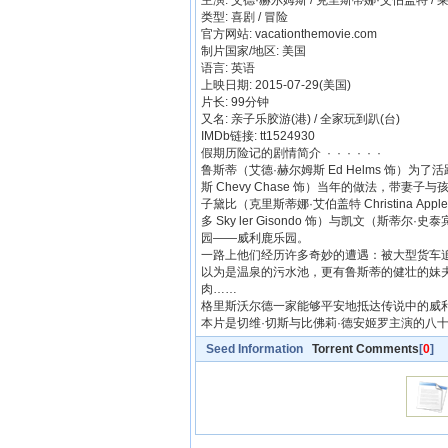
主演: 艾德·赫尔姆斯 / 克里斯蒂娜·艾伯盖特 / 莱斯
类型: 喜剧 / 冒险
官方网站: vacationthemovie.com
制片国家/地区: 美国
语言: 英语
上映日期: 2015-07-29(美国)
片长: 99分钟
又名: 亲子乐胶游(港) / 全家玩到趴(台)
IMDb链接: tt1524930
假期历险记的剧情简介 · · · · · ·
鲁斯蒂（艾德·赫尔姆斯 Ed Helms 饰）
斯 Chevy Chase 饰）当年的做法，带
子黛比（克里斯蒂娜·艾伯盖特 Christina Ap
多 Sky ler Gisondo 饰）与凯文（斯蒂尔·史
园——威利鹿乐园。
一路上他们经历许多奇妙的遭遇：被大型货车
以为是温泉的污水池，更有鲁斯蒂的健壮的妹夫斯通（
肉……
格里斯沃尔德一家能够平安地抵达传说中的威
本片是切维·切斯与比佛莉·德安姬罗主演的八
Seed Information
Torrent Comments
[
0
]