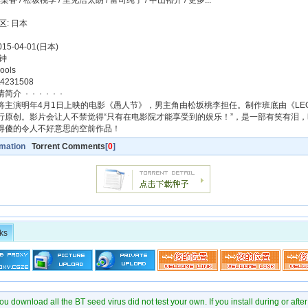
香 / 松坂桃李 / 里见浩太朗 / 富司纯子 / 中山裕介 / 更多...
区: 日本
15-04-01(日本)
分钟
ools
t4231508
 · · · · · ·
将主演明年4月1日上映的电影《愚人节》，男主角由松坂桃李担任。制作班底由《LEGAL
行原创。影片会让人不禁觉得“只有在电影院才能享受到的娱乐！”，是一部有笑有泪
得傻的令人不好意思的空前作品！
rmation
Torrent Comments
[
0
]
ks
u download all the BT seed virus did not test your own. If you install during or after