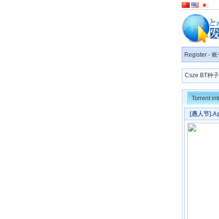
Register
-
账
Csze BT
Torrent in
[愚人节].Apr