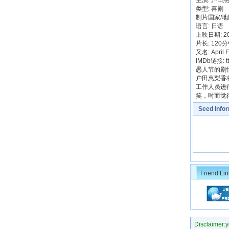
主演: 户田惠梨
类型: 喜剧
制片国家/地
语言: 日语
上映日期: 20
片长: 120
又名: April F
IMDb链接: t
愚人节的剧情简介
户田惠梨香
工作人员进
笑，时而觉
Seed Info
Friend Lin
Disclaimer:yo