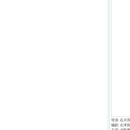
导演: 石川
编剧: 古泽