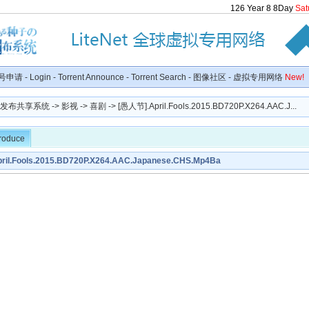
126
Year
8
8
Day
Sat
号申请
-
Login
-
Torrent Announce
-
Torrent Search
-
图像社区
-
虚拟专用网络
New!
种子发布共享系统
->
影视
->
喜剧
-> [愚人节].April.Fools.2015.BD720P.X264.AAC.J...
troduce
il.Fools.2015.BD720P.X264.AAC.Japanese.CHS.Mp4Ba