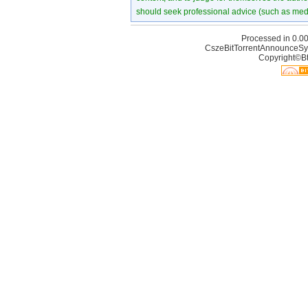
should seek professional advice (such as medi
Processed in 0.00
CszeBitTorrentAnnounceSy
Copyright©Bt