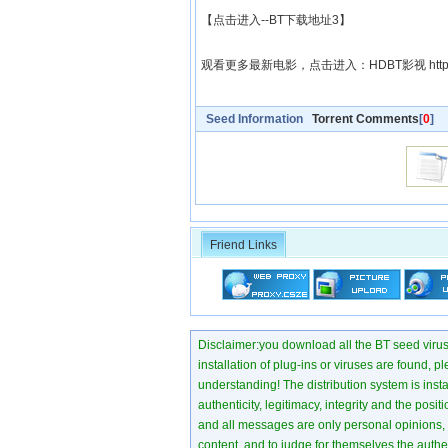
【点击进入--BT下载地址3】
观看更多最新电影，点击进入：HDBT影视
htt
Seed Information
Torrent Comments
[
0
]
Friend Links
Disclaimer:you download all the BT seed virus di
installation of plug-ins or viruses are found, p
understanding! The distribution system is instant
authenticity, legitimacy, integrity and the pos
and all messages are only personal opinions, no
content, and to judge for themselves the authen