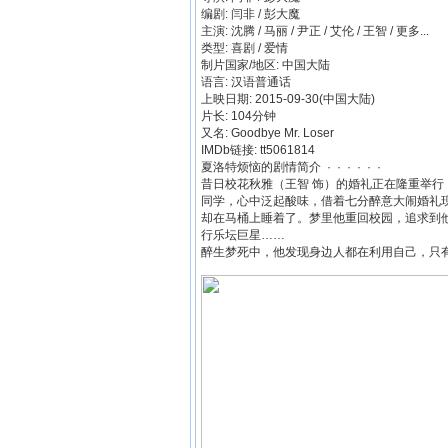
编剧: 闫非 / 彭大魔
主演: 沈腾 / 马丽 / 尹正 / 艾伦 / 王智 / 更多...
类型: 喜剧 / 爱情
制片国家/地区: 中国大陆
语言: 汉语普通话
上映日期: 2015-09-30(中国大陆)
片长: 104分钟
又名: Goodbye Mr. Loser
IMDb链接: tt5061814
夏洛特烦恼的剧情简介 · · · · · ·
昔日校花秋雅（王智 饰）的婚礼正在隆重举行
同学，心中泛起酸味，借着七分醉意大闹婚礼
却在马桶上睡着了。梦里他重回校园，追求到
行乐坛巨星……
醉生梦死中，他发现身边人都在利用自己，只