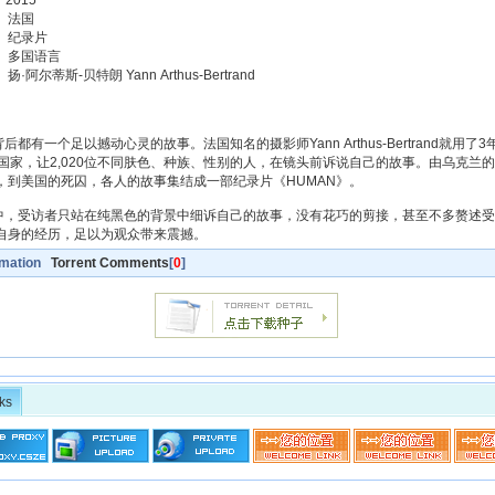
2015
 法国
 纪录片
 多国语言
阿尔蒂斯-贝特朗 Yann Arthus-Bertrand
有一个足以撼动心灵的故事。法国知名的摄影师Yann Arthus-Bertrand就用了
个国家，让2,020位不同肤色、种族、性别的人，在镜头前诉说自己的故事。由乌克兰
，到美国的死囚，各人的故事集结成一部纪录片《HUMAN》。
受访者只站在纯黑色的背景中细诉自己的故事，没有花巧的剪接，甚至不多赘述受
自身的经历，足以为观众带来震撼。
rmation
Torrent Comments
[
0
]
ks