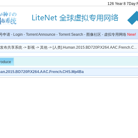
126
Year
8
7
Day
号申请
-
Login
-
Torrent Announce
-
Torrent Search
-
图像社区
-
虚拟专用网络
New!
种子发布共享系统
->
影视
->
其他
-> [人类].Human.2015.BD720P.X264.AAC.French.C...
troduce
an.2015.BD720P.X264.AAC.French.CHS.Mp4Ba