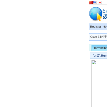
Register
-
账
Csze BT
Torrent in
[人类].Hum