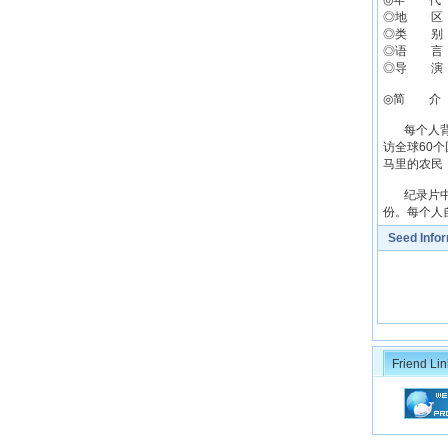
◎年 代 
◎地 区
◎类 别
◎语 言
◎导 演 扬·
◎简 介
每个人背后都
访全球60
马里的农民
纪录片中，
份。每个人
Seed Info
Friend Lin