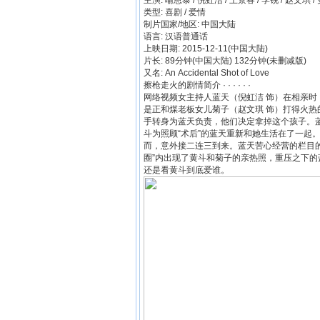
主演: 喻恩泰 / 倪虹洁 / 王景春 / 李锐 / 赵文琪 / 更
类型: 喜剧 / 爱情
制片国家/地区: 中国大陆
语言: 汉语普通话
上映日期: 2015-12-11(中国大陆)
片长: 89分钟(中国大陆) 132分钟(未删减版)
又名: An Accidental Shot of Love
擦枪走火的剧情简介 · · · · · ·
网络视频女主持人蓝天（倪虹洁 饰）在相亲
是正和煤老板女儿菊子（赵文琪 饰）打得火热
手转身为蓝天负责，他们决定拿掉这个孩子。
斗为照顾“术后”的蓝天重新和她生活在了一起
而，意外接二连三到来。蓝天苦心经营的栏目
圈”内出现了黄斗和菊子的亲热照，重压之下
还是看黄斗到底爱谁。