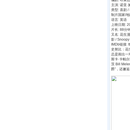
编剧: 布莱恩
主演: 诺亚·
类型: 喜剧 /
制片国家/地
语言: 英语
上映日期: 20
片长: 88分
又名: 花生漫
影 / Snoopy 
IMDb链接: t
史努比：花生大
总是闹出一堆
斯卡·卡帕尔
茨 Bill
爵”，还邂逅了