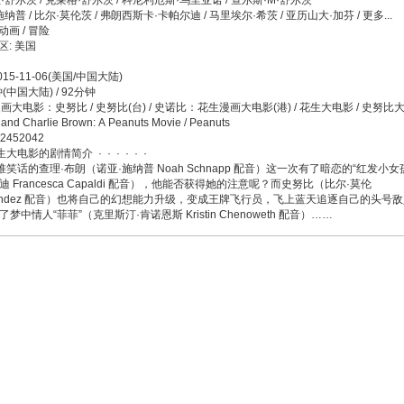
·舒尔茨 / 克莱格·舒尔茨 / 科尼利厄斯·乌里亚诺 / 查尔斯·M·舒尔茨
施纳普 / 比尔·莫伦茨 / 弗朗西斯卡·卡帕尔迪 / 马里埃尔·希茨 / 亚历山大·加芬 / 更多...
 动画 / 冒险
区: 美国
15-11-06(美国/中国大陆)
钟(中国大陆) / 92分钟
画大电影：史努比 / 史努比(台) / 史诺比：花生漫画大电影(港) / 花生大电影 / 史努比
and Charlie Brown: A Peanuts Movie / Peanuts
t2452042
电影的剧情简介 · · · · · ·
笑话的查理·布朗（诺亚·施纳普 Noah Schnapp 配音）这一次有了暗恋的“红发小女
迪 Francesca Capaldi 配音），他能否获得她的注意呢？而史努比（比尔·莫伦
 Melendez 配音）也将自己的幻想能力升级，变成王牌飞行员，飞上蓝天追逐自己的头号
梦中情人“菲菲”（克里斯汀·肯诺恩斯 Kristin Chenoweth 配音）……