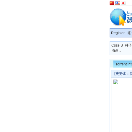
Register
-
账
Csze BT
动画...
Torrent in
[史努比：花