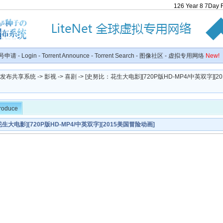
126
Year
8
7
Day
号申请
-
Login
-
Torrent Announce
-
Torrent Search
-
图像社区
-
虚拟专用网络
New!
种子发布共享系统
->
影视
->
喜剧
-> [史努比：花生大电影][720P版HD-MP4/中英双字][
troduce
生大电影][720P版HD-MP4/中英双字][2015美国冒险动画]