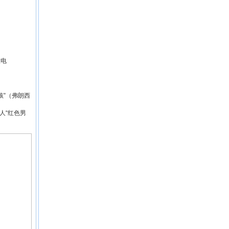
大电
孩”（弗朗西
敌人“红色男