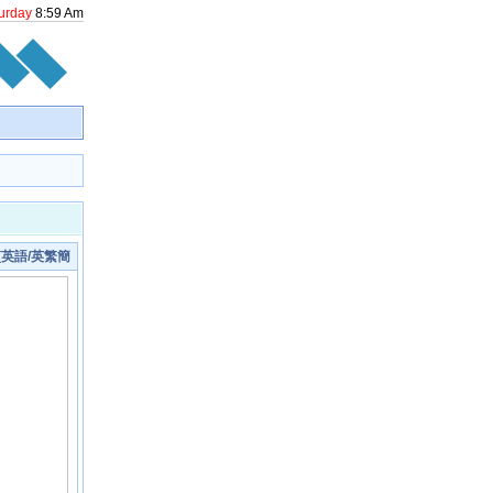
urday
8
:
59
Am
V] [英語/英繁簡