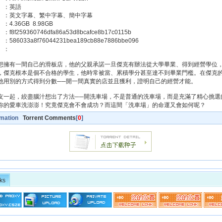
】：英語
：英文字幕、繁中字幕、簡中字幕
4.36GB 8.98GB
8f259360746dfa86a53d8bcafce8b17c0115b
86033a8f76044231bea189cb88e7886bbe096
】：
想擁有一間自己的滑板店，他的父親承諾一旦傑克有辦法從大學畢業、得到經營學位
，傑克根本是個不合格的學生，他時常被當、累積學分甚至達不到畢業門檻。在傑克
他用別的方式得到分數──開一間真實的店並且獲利，證明自己的經營才能。
友一起，絞盡腦汁想出了方法──開洗車場，不是普通的洗車場，而是充滿了精心挑選
你的愛車洗澎澎！究竟傑克會不會成功？而這間「洗車場」的命運又會如何呢？
rmation
Torrent Comments
[
0
]
ks