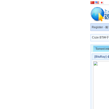
Register
-
账
Csze BT
Torrent in
[BluRay]
字幕]