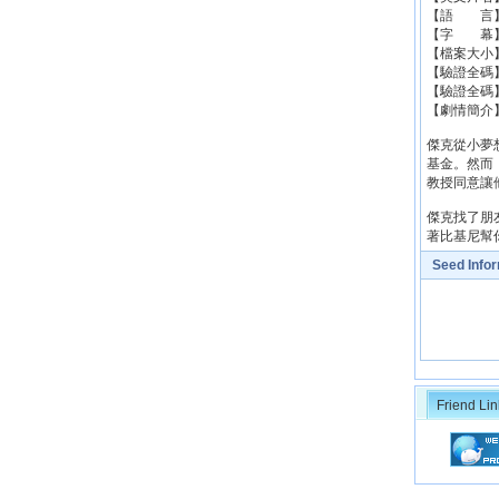
【語 言
【字 幕】
【檔案大小】：
【驗證全碼】：f
【驗證全碼】：5
【劇情簡介
傑克從小夢
基金。然而
教授同意讓
傑克找了朋
著比基尼幫
Seed Info
Friend Lin