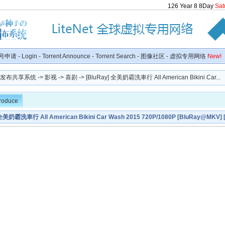
126
Year
8
8
Day
Sat
号申请
-
Login
-
Torrent Announce
-
Torrent Search
-
图像社区
-
虚拟专用网络
New!
种子发布共享系统
->
影视
->
喜剧
-> [BluRay] 全美奶霸洗車行 All American Bikini Car...
troduce
 全美奶霸洗車行 All American Bikini Car Wash 2015 720P/1080P [BluRay@MK