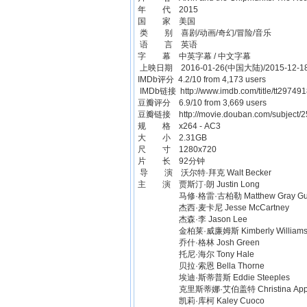
年 代 2015
国 家 美国
类 别 喜剧/动画/奇幻/冒险/音乐
语 言 英语
字 幕 中英字幕 / 中文字幕
上映日期 2016-01-26(中国大陆)/2015-12-1
IMDb评分 4.2/10 from 4,173 users
IMDb链接
http://www.imdb.com/title/tt297491
豆瓣评分 6.9/10 from 3,669 users
豆瓣链接
http://movie.douban.com/subject/
规 格 x264 - AC3
大 小 2.31GB
尺 寸 1280x720
片 长 92分钟
导 演 沃尔特·拜克 Walt Becker
主 演 贾斯汀·朗 Justin Long
马修·格雷·古柏勒 Matthew Gray Gub
杰西·麦卡尼 Jesse McCartney
杰森·李 Jason Lee
金柏莱·威廉姆斯 Kimberly William
乔什·格林 Josh Green
托尼·海尔 Tony Hale
贝拉·索恩 Bella Thorne
埃迪·斯蒂普斯 Eddie Steeples
克里斯蒂娜·艾伯盖特 Christina Apple
凯莉·库柯 Kaley Cuoco