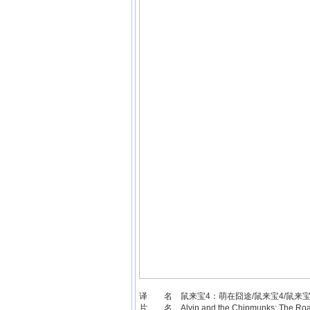
译 名 鼠来宝4：萌在囧途/鼠来宝4/鼠来宝
片 名 Alvin and the Chipmunks: The Roa