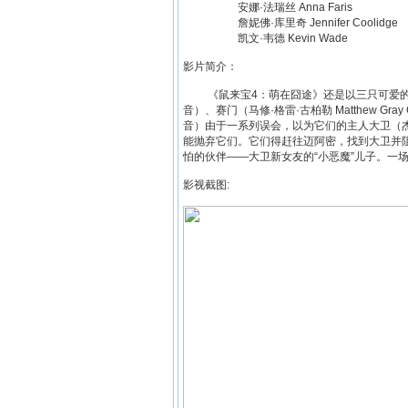
安娜·法瑞丝 Anna Faris
詹妮佛·库里奇 Jennifer Coolidge
凯文·韦德 Kevin Wade
影片简介：
《鼠来宝4：萌在囧途》还是以三只可爱的花栗鼠为
音）、赛门（马修·格雷·古柏勒 Matthew Gray G
音）由于一系列误会，以为它们的主人大卫（杰森·
能抛弃它们。它们得赶往迈阿密，找到大卫并
怕的伙伴——大卫新女友的“小恶魔”儿子。一
影视截图: