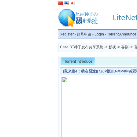
Register
-
账号申请
-
Login
-
Torrent Announce
Csze BT种子发布共享系统
->
影视
->
喜剧
-> 
Torrent introduce
[鼠来宝4：萌在囧途][720P版BD-MP4中英双字