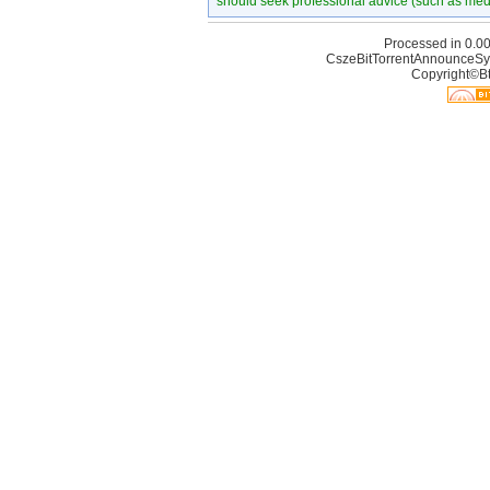
should seek professional advice (such as medi
Processed in 0.00
CszeBitTorrentAnnounceSy
Copyright©Bt