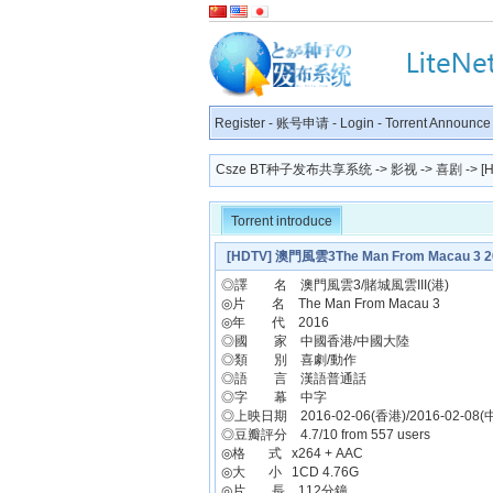
Register
-
账号申请
-
Login
-
Torrent Announce
Csze BT种子发布共享系统
->
影视
->
喜剧
-> [
Torrent introduce
[HDTV] 澳門風雲3The Man From Macau 3 20
◎譯 名 澳門風雲3/賭城風雲III(港)
◎片 名 The Man From Macau 3
◎年 代 2016
◎國 家 中國香港/中國大陸
◎類 別 喜劇/動作
◎語 言 漢語普通話
◎字 幕 中字
◎上映日期 2016-02-06(香港)/2016-02-08
◎豆瓣評分 4.7/10 from 557 users
◎格 式 x264 + AAC
◎大 小 1CD 4.76G
◎片 長 112分鐘