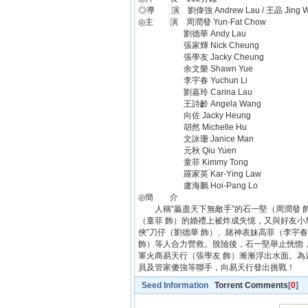
◎導 演 劉偉強 Andrew Lau / 王晶 Jing 
◎主 演 周潤發 Yun-Fat Chow
劉德華 Andy Lau
張家輝 Nick Cheung
張學友 Jacky Cheung
余文樂 Shawn Yue
李宇春 Yuchun Li
劉嘉玲 Carina Lau
王詩齡 Angela Wang
向佐 Jacky Heung
胡然 Michelle Hu
文詠珊 Janice Man
元秋 Qiu Yuen
童菲 Kimmy Tong
羅家英 Kar-Ying Law
盧海鵬 Hoi-Pang Lo
◎簡 介
人稱“贏盡天下無敵手”的石一堅（周潤發 飾
（童菲 飾）的婚禮上被炸成失憶，又與好友小馬
俠”刀仔（劉德華 飾）、賭神表妹高菲（李宇
飾）等人合力營救。脫險後，石一堅舉止恍惚
軍火商易天行（張學友 飾）漸漸浮出水面。為
員及管家傻強等聯手，向易天行發出挑戰！
Seed Information
Torrent Comments
[
0
]