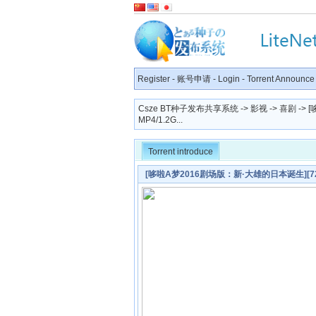
Register
-
账号申请
-
Login
-
Torrent Announce
Csze BT种子发布共享系统
->
影视
->
喜剧
-> 
MP4/1.2G...
Torrent introduce
[哆啦A梦2016剧场版：新·大雄的日本诞生][720P