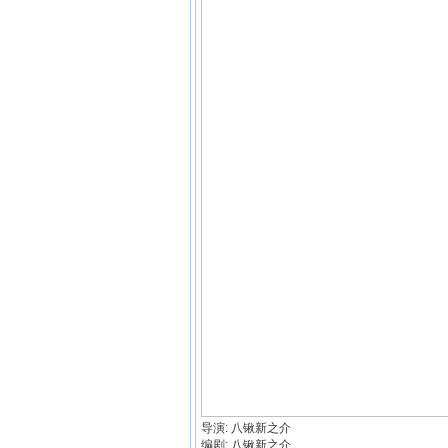
导演: 八锹新之介
编剧: 八锹新之介