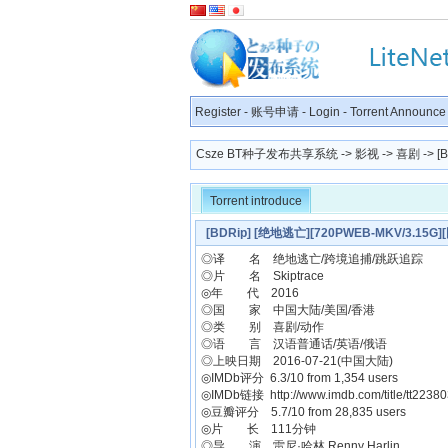
Register
-
账号申请
-
Login
-
Torrent Announce
Csze BT种子发布共享系统
->
影视
->
喜剧
-> [
Torrent introduce
[BDRip] [绝地逃亡][720PWEB-MKV/3.15G
◎译 名 绝地逃亡/跨境追捕/跳跃追踪
◎片 名 Skiptrace
◎年 代 2016
◎国 家 中国大陆/美国/香港
◎类 别 喜剧/动作
◎语 言 汉语普通话/英语/俄语
◎上映日期 2016-07-21(中国大陆)
◎IMDb评分 6.3/10 from 1,354 users
◎IMDb链接 http://www.imdb.com/title/tt22380
◎豆瓣评分 5.7/10 from 28,835 users
◎片 长 111分钟
◎导 演 雷尼·哈林 Renny Harlin