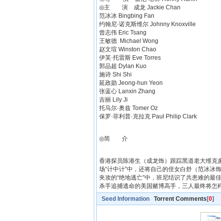
◎主 演 成龙 Jackie Chan
范冰冰 Bingbing Fan
约翰尼·诺克斯维尔 Johnny Knoxville
曾志伟 Eric Tsang
王敏德 Michael Wong
赵文瑄 Winston Chao
伊芙·托雷斯 Eve Torres
郭品超 Dylan Kuo
施诗 Shi Shi
延政勋 Jeong-hun Yeon
张蓝心 Lanxin Zhang
吉丽 Lily Ji
托马尔·奥兹 Tomer Oz
保罗·菲利普·克拉克 Paul Philip Clark
◎简 介
香港探员陈港生（成龙饰）跟踪黑道老大维克
场“计中计”中，还将自己的侄女白舒（范冰冰
夹攻的“绝地逃亡”中，班尼结识了共患难的最
杀手追捕逃命的美国赌博高手，三人最终将怎
Seed Information
Torrent Comments
[
0
]