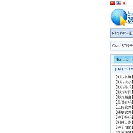
Register
-
账
Csze BT
Torrent in
[DAT/5
【影片名称
【影片大小】
【影片格式】
【影片时间】
【影片精度
【是否有码
【上传软件】: 
【播放软件
【种子特码】：e
【制种日期】
【种子期限
【影片预览