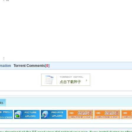
】：
rmation
Torrent Comments
[
0
]
ks