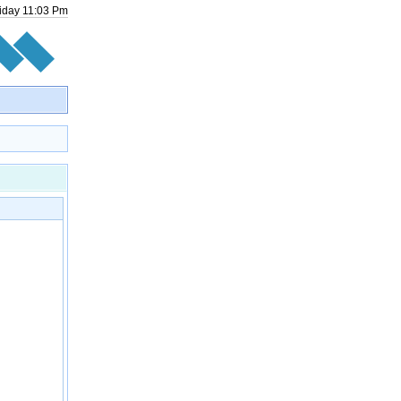
riday
11
:
03
Pm