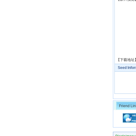
【下载地址
Seed Info
Friend Lin