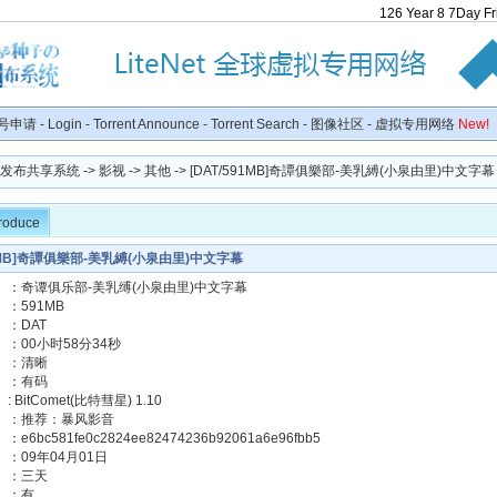
126
Year
8
7
Day
F
号申请
-
Login
-
Torrent Announce
-
Torrent Search
-
图像社区
-
虚拟专用网络
New!
种子发布共享系统
->
影视
->
其他
-> [DAT/591MB]奇譚俱樂部-美乳縛(小泉由里)中文字幕
troduce
91MB]奇譚俱樂部-美乳縛(小泉由里)中文字幕
】：奇谭俱乐部-美乳缚(小泉由里)中文字幕
：591MB
：DAT
：00小时58分34秒
】：清晰
】：有码
BitComet(比特彗星) 1.10
】：推荐：暴风影音
6bc581fe0c2824ee82474236b92061a6e96fbb5
：09年04月01日
】：三天
】：有