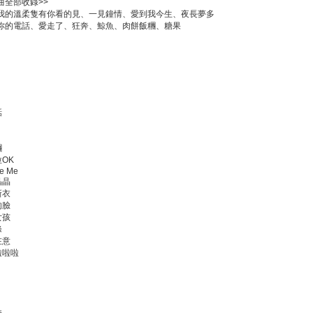
曲全部收錄>>
我的溫柔隻有你看的見、一見鐘情、愛到我今生、夜長夢多
你的電話、愛走了、狂奔、鯨魚、肉餅飯糰、糖果
話
糰
拉OK
ve Me
晶晶
新衣
的臉
女孩
條
在意
啦啦啦