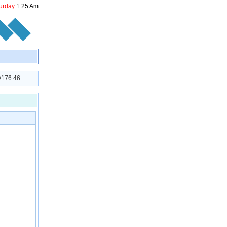
urday
1
:
25
Am
176.46
...