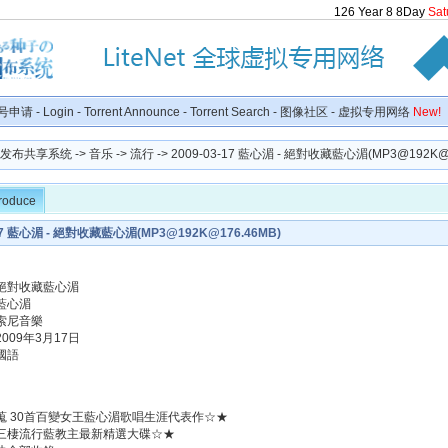
126
Year
8
8
Day
Sat
号申请
-
Login
-
Torrent Announce
-
Torrent Search
-
图像社区
-
虚拟专用网络
New!
种子发布共享系统
->
音乐
->
流行
-> 2009-03-17 藍心湄 - 絕對收藏藍心湄(MP3@
192K@
troduce
-17 藍心湄 - 絕對收藏藍心湄(MP3@
192K@176.46MB
)
絕對收藏藍心湄
藍心湄
索尼音樂
009年3月17日
國語
蒐 30首百變女王藍心湄歌唱生涯代表作☆★
三棲流行藍教主最新精選大碟☆★