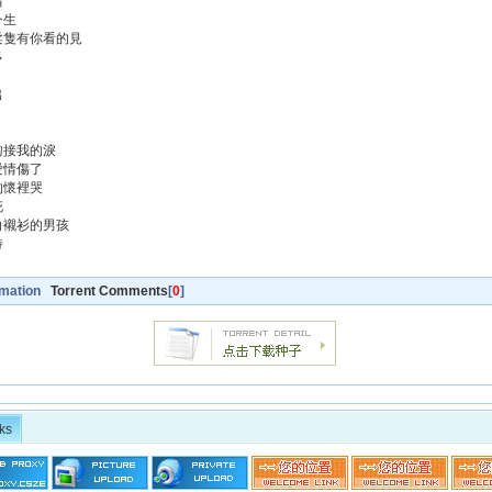
情
今生
溫柔隻有你看的見
多
出
的吻接我的淚
被愛情傷了
你的懷裡哭
花
穿白襯衫的男孩
待
rmation
Torrent Comments
[
0
]
ks