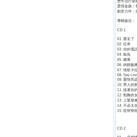
歷年流行金
柔情金曲：
創意力作：
專輯曲目：
CD 1
01. 愛走了
02. 狂奔
03. 你的電
04. 鯨魚
05. 糖果
06. 肉餅飯
07. 情歌卡
08. Say Lo
09. 愛情亮
10. 男人的
11. 踩著你
12. 勁舞的
13. 上緊發
14. 不必太
15. 哎呀呀
CD 2