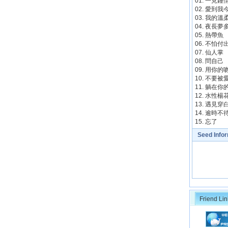
01. 一見鐘
02. 愛到我
03. 我的
04. 夜長夢
05. 熱帶魚
06. 不怕付
07. 仙人掌
08. 問自己
09. 用你
10. 不要
11. 躺在
12. 水性楊
13. 遇見
14. 逾時不
15. 忘了
Seed Info
Friend Lin