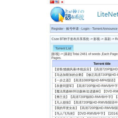
Register
-
账号申请
-
Login
-
Torrent Announce
Csze BT种子发布共享系统
->
影视
->
喜剧
-> R
Torrent List
[
影视
] -> [
喜剧
] Total 2461 of seeds ,Each Page
Pages.
Torrent title
【游客/婚姻风暴/本能反应】【高清720P版HD-RM
【马达加斯加的企鹅】【修正高清720P版HD-RM
【一步之遥】【高清1080P版HD-MP4/国语】【2
【杀妻同盟军】【高清720P版HD-RMVB/中字】【
【魔法黑森林/拜访森林/走进森林】【DVD-RMVB
【弗兰克】【高清720P版BD-RMVB/中字】【20
【凡人烦恼】【高清720P版HD-RMVB/国语中字
【我的早更女友】【高清720P版HD-RMVB/国
【鸟人/飞鸟侠】【DVD-RMVB/中字】【2014迈