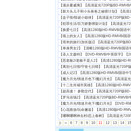
【漫步夏威夷】【高清蓝光720P版BD-RMVB/中
【新大头儿子和小头爸爸之秘密计划】【高清1280
【盒子怪/怪诞小箱侠】【高清蓝光720P版BD-RM
【犯罪生活/百万娇妻绑架计划】【高清蓝光720P版
【换爱七日】【高清1280版HD-RMVB/国语中
【墙上的女人】【高清1280版HD-RMVB/国语
【塔米的旅行(加长版)】【高清蓝光720P版BD-RM
【单身男女2】【清晰1280版HD-RMVB/国语中
【圣人文森特】【DVD-RMVB/中英双字】【201
【恶老板2/老板不是人2】【高清1280版HD-RMV
【离别七日情/守丧七日晴】【高清蓝光720P版BD
【成人记2】【高清1280版HD-RMVB/国语中字】
【魔力月光/情迷月色下/魔幻月光】【高清蓝光720
【十二生肖城市英雄】【高清1280版HD-RMVB
【超高速！ 参勤交代】【高清蓝光720P版BD-RM
【罗马浴场2】【高清蓝光720P版BD-RMVB/中
【魔力月光/情迷月色下/魔幻月光】【DVD-RMVB
【心花路放/玩命邂逅】【高清1280版HD-RMVB
【哪啊哪啊神去村/恋上春树】【高清蓝光720P版B
|‹
‹‹
6
7
8
9
10
11
12
13
14
1