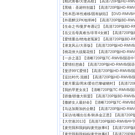
【精武青春/天使高校】【高清720P版HD-RMVB
【黑镜：圣诞特别篇】【高清720P版HD-RMVB
【性本恶/本性难移/固有缺陷】【DVD-RMVB/中
【外星醉汉PK地球神】【高清720P版BD-RMVB
【生命之书/曼罗奇遇记】【高清720P版BD-RMV
【岳父岳母真难当/非常4女婿】【高清720P版BD-
【爱情重击/绝地老冤家】【高清720P版BD-RMV
【潜龙风云/大茶饭】【高清720P版HD-RMVB/
【桃花侠大战菊花怪】【高清720P版HD-RMVB
【一步之遥】【清晰720P版TC-RMVB/国语中字
【爱情狂想曲】【高清720P版HD-RMVB/国语中
【斐济99℃爱情】【高清720P版HD-RMVB/国
【逗比时代·混婚】【高清720P版HD-RMVB/国
【蜜月重温/周末/爱在巴黎破晓时】【高清720P版B
【我的早更女友】【清晰720P版TC-RMVB/国语
【骄傲/骄傲大联盟】【高清720P版BD-RMVB/
【撒娇女人最好命】【清晰720P版TC-RMVB/国
【马达加斯加的企鹅】【高清720P版HD-RMVB
【采访/名嘴出任务/刺杀金正恩】【高清720P版HD
【大空港2013】【高清720P版BD-RMVB/中字】
【麦兜我和我妈妈/麦兜故事6】【高清720P版BD-
【麦兜我和我妈妈/麦兜故事6】【高清720P版BD-