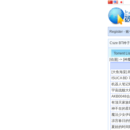
Register
-
账
Csze BT
Torrent Lis
[
动漫
] -> [
神
[大鱼海棠].Big
ISUCA BD 
机器人笔记BD
宇宙战舰大和号
AKB0048
有顶天家族BD
神不在的星期天
魔法少女伊莉
凉宫春日的忧
夏娃的时间BD