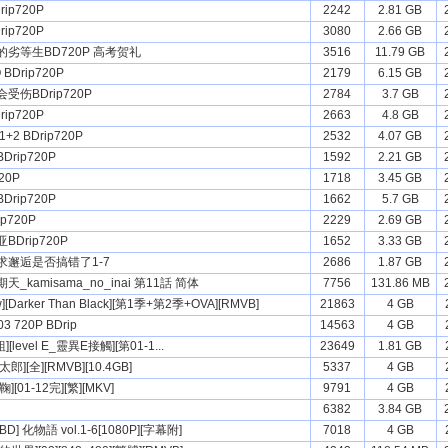
ip720P
2242
2.81 GB
ip720P
3080
2.66 GB
劣等生BD720P 高考贺礼
3516
11.79 GB
Drip720P
2179
6.15 GB
伤BDrip720P
2784
3.7 GB
ip720P
2663
4.8 GB
+2 BDrip720P
2532
4.07 GB
rip720P
1592
2.21 GB
20P
1718
3.45 GB
rip720P
1662
5.7 GB
p720P
2229
2.69 GB
Drip720P
1652
3.33 GB
求邂逅是否搞错了1-7
2686
1.87 GB
_kamisama_no_inai 第11話 简体
7756
131.86 MB
w][Darker Than Black][第1季+第2季+OVA][RMVB]
21863
4 GB
-03 720P BDrip
14563
4 GB
[level E_靈異E接觸][第01-1...
23649
1.81 GB
][全][RMVB][10.4GB]
5337
4 GB
[01-12完][繁][MKV]
9791
4 GB
6382
3.84 GB
] 化物語 vol.1-6[1080P][字幕附]
7018
4 GB