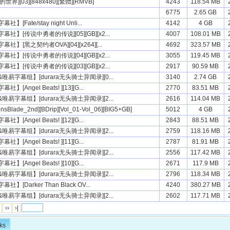
界][03][848x480][繁體][RMVB]
4243
118.54 MB
6775
2.65 GB
[Fate/stay night Unli...
4142
4 GB
社】[传说中勇者的传说][05][GB][x2...
4007
108.01 MB
】[黑之契约者OVA][04][x264][...
4692
323.57 MB
社】[传说中勇者的传说][04][GB][x2...
3055
119.45 MB
社】[传说中勇者的传说][03][GB][x2...
2917
90.59 MB
易字幕组】[durara无头骑士异闻录][0...
3140
2.74 GB
[Angel Beats! ][13][G...
2770
83.51 MB
易字幕组】[durara无头骑士异闻录][2...
2616
114.04 MB
nsBlade_2nd][BDrip][Vol_01-Vol_06][BIG5+GB]
5012
4 GB
[Angel Beats! ][12][G...
2843
88.51 MB
易字幕组】[durara无头骑士异闻录][2...
2759
118.16 MB
[Angel Beats! ][11][G...
2787
81.91 MB
易字幕组】[durara无头骑士异闻录][2...
2556
117.42 MB
[Angel Beats! ][10][G...
2671
117.9 MB
易字幕组】[durara无头骑士异闻录][2...
2796
118.34 MB
】[Darker Than Black OV...
4240
380.27 MB
易字幕组】[durara无头骑士异闻录][2...
2602
117.71 MB
››
›|
ks