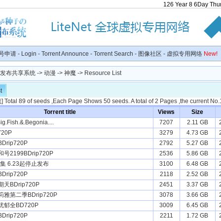
126
Year
8
6
Day
Thu
号申请
-
Login
-
Torrent Announce
-
Torrent Search
-
图像社区
-
虚拟专用网络
New!
种子发布共享系统
->
动漫
->
神魔
-> Resource List
t
魔
] Total 89 of seeds ,Each Page Shows 50 seeds. A total of 2 Pages ,the current No
Torrent title
Views
Size
.Fish.&.Begonia....
7207
2.11 GB
720P
3279
4.73 GB
rip720P
2792
5.27 GB
2199BDrip720P
2536
5.86 GB
合集 6.23起停止发布
3100
6.48 GB
rip720P
2118
2.52 GB
BDrip720P
2451
3.37 GB
雅第二季BDrip720P
3078
3.66 GB
郁全BD720P
3009
6.45 GB
rip720P
2211
1.72 GB