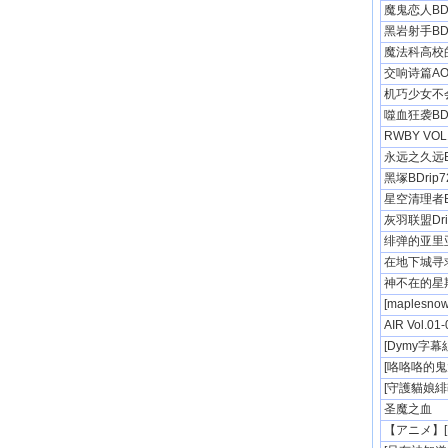
魔鬼恋人BDr
黑岩射手BDr
魔法科高校的
交响诗篇AO B
机巧少女不会受
噬血狂袭BDr
RWBY VOL1
永远之久远BD
黑塚BDrip7
星空清理者BD
灰羽联盟Dri
绯弹的亚里亚B
在地下城寻
神不在的星期天
[maplesno
AIR Vol.01
[Dymy字幕組]
[咯咯咯的鬼太郎
[守護貓娘緋鞠]
圣魔之血
【アニメ】[BD