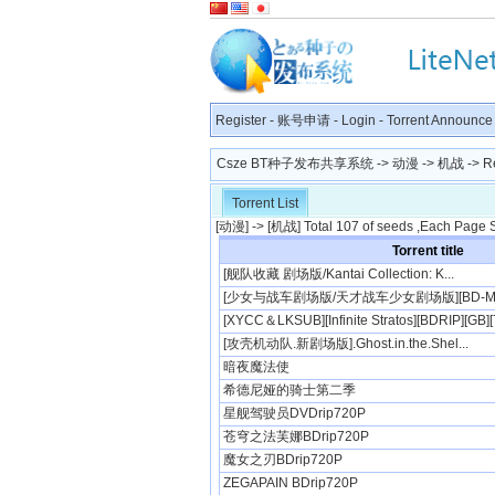
Register
-
账号申请
-
Login
-
Torrent Announce
Csze BT种子发布共享系统
->
动漫
->
机战
-> R
Torrent List
[
动漫
] -> [
机战
] Total 107 of seeds ,Each Page 
Torrent title
[舰队收藏 剧场版/Kantai Collection: K...
[少女与战车剧场版/天才战车少女剧场版][BD-MP4/
[XYCC＆LKSUB][Infinite Stratos][BDRIP][GB]
[攻壳机动队.新剧场版].Ghost.in.the.Shel...
暗夜魔法使
希德尼娅的骑士第二季
星舰驾驶员DVDrip720P
苍穹之法芙娜BDrip720P
魔女之刃BDrip720P
ZEGAPAIN BDrip720P