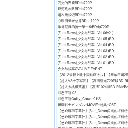
闪光的夜袭BDrip720P
银河机攻队BDrip720P
超次元战记BDrip720P
心理测量者总篇BDrip720P
希德尼娅的骑士第一季BDrip720P
[Zero-Raws] 少女与战车 - Vol.06v2 (...
[Zero-Raws] 少女与战车 - Vol.05 (BD...
[Zero-Raws] 少女与战车 - Vol.04 (BD...
[Zero-Raws] 少女与战车 - Vol.03 (BD...
[Zero-Raws] 少女与战车 - Vol.02 (BD...
[Zero-Raws] 少女与战车 - Vol.01 (BD...
少女与战车OVA LIVE EVENT
【2012最新上映中国动画大片】【摩尔庄园2海
【超人VS十字军团】【高清蓝光720P版BD-RMV
【超人大战极英盟】【高清1024版BD-RMVB/中
罪恶王冠 02
罪惡王冠Guilty_Crown 01话
機動戦士ガンダム+MOVIE+特典+OST
【悠哈璃羽字幕社】[Star_Driver闪光的塔科特][2
【悠哈璃羽字幕社】[Star_Driver闪光的塔科特][2
【悠哈璃羽字幕社】[Star_Driver闪光的塔科特][2