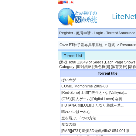
Register
-
账号申请
-
Login
-
Torrent Announce
Csze BT种子发布共享系统
->
游戏
-> Resource 
Torrent List
[
游戏
]Total 12849 of Seeds ,Each Page Shows 5
Category: [
即时战略
] [
角色扮演
] [
体育竞技
] [
动
Torrent title
ぱいめが
COMIC Momohime 2009-08
[Red-Zone] 土御門先生と×な [Valkyria]...
(C76)(同人ゲーム)[Digital Lover] 会長...
[FUTANARI][LOLI][ふたなり遊戯～禁...
晴れハレはーれむ
空を飛ぶ、3つの方法
魔女の鎖
[RAR][d731] 歐美3D遊戲Villa2.054.001版