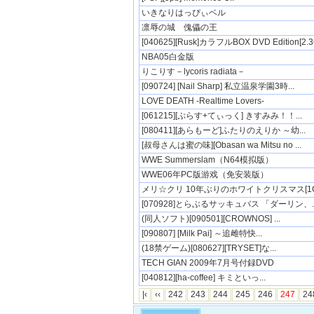
いきなりはっぴぃベル
凛辱の城 傀儡の王
[040625][Rusk]カラフルBOX DVD Edition[2.3
NBA05白金版
りこりす－lycoris radiata－
[090724] [Nail Sharp] 私立温泉学園3時...
LOVE DEATH -Realtime Lovers-
[061215][ぷらす+てぃっく] きすみみ！！...
[080411][あらもーど]ふたりのえりか ～幼...
[叔母さんは蜜の味][Obasan wa Mitsu no ...
WWE Summerslam（N64模拟版）
WWE06年PC版游戏（免安装版）
メリ☆クリ 10年ぶりのホワイトクリスマス[1G
[070928]とらぶるサッキュバス 「ダーリン、..
(同人ソフト)[090501][CROWNOS] ...
[090807] [Milk Pai] ～追雌特快...
(18禁ゲーム)[080627][TRYSET]な...
TECH GIAN 2009年7月号付録DVD
[040812][ha-coffee] キミといっ...
|‹
‹‹
242
243
244
245
246
247
24