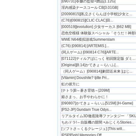
[090731]令嬢の監獄+贈品[1.12G]
淫內感染ナースコール CB[3.01GB]
[20090815][私立さくらんぼ小学校]少女と...
(C76)[090815][CLIC CLAC]田...
[000519][evolution] 少女サーカス [662 MB]
恋色空模様 体験版スペシャル「そうだ！神那島へ
WWE N64模拟游戏Summerslam
(C76) [090814] [ARTEMIS.]...
(同人ゲーム) [090814 C76][ARTE...
[071122]ティルアぱにっく 初回限定版 ダミ...
[Original][8.14]かてきょ～らいふ[...
（同人ゲーム）[090814][劇団近未来 ]はじ...
[Vitamin] Doushite? Ijitte Pri...
虹の彼方に
[テトラ]B～蒼き背徳～[209M]
姫さまっ、お手やわらかに！
[090807]かてきょ～らいふ[515M] [H-Game]
[PS2-JP] Gundam True Odys...
リアルタイム3D徹底陵辱ファンタジー 「SKUNK
ちわドラ!～自販機の隙間 +みじくろStories...
[ソフトさ～くるクレージュ] [This will...
[PSP][5pb] Memories Off