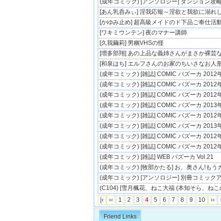
(成年コミック) [アンソロジー] ダンジョン攻略は
[あん乳呑みぃ] 淫我応報～淫欲と我欲に溺れ
[かゆみ止め] 超高級メイドのド下品ご奉仕活
[ワキミウンテン] 夜のマナー講師
[久我繭莉] 男幽VHSの怪
[増多部翔] あの上品な義姉さんがまさか裸芸
[和泉はち] エルフさんのお家のちいさなお人
(成年コミック) [雑誌] COMIC バズーカ 2012年.
(成年コミック) [雑誌] COMIC バズーカ 2012年.
(成年コミック) [雑誌] COMIC バズーカ 2012年.
(成年コミック) [雑誌] COMIC バズーカ 2013年.
(成年コミック) [雑誌] COMIC バズーカ 2012年.
(成年コミック) [雑誌] COMIC バズーカ 2013年.
(成年コミック) [雑誌] COMIC バズーカ 2012年.
(成年コミック) [雑誌] COMIC バズーカ 2012年.
(成年コミック) [雑誌] WEB バズーカ Vol.21
(成年コミック) [牧部かたる] お、奥さん!もうガ
(成年コミック) [アンソロジー] 別冊コミックアン
(C104) [雪月楓花、ねこ大福 (本知そら、ねこの
|‹
‹‹
1
2
3
4
5
6
7
8
9
10
››
Friend Links