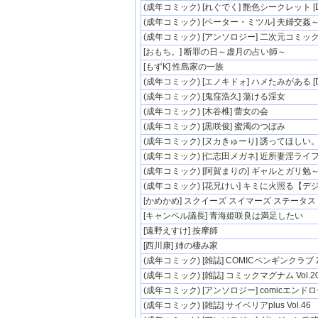
(成年コミック) [れぐでく] 艶色シークレット [D
(成年コミック) [ペーター・ミツル] 夫婦交姦～
(成年コミック) [アンソロジー] 二次元コミックマ
[おもち。] 断罪の日～虚月の占い師～
[もずK] 性島家の一族
(成年コミック) [エノキドォ] ハメたみがある [D
(成年コミック) [鬼窪浩久] 蕩ける淫女
(成年コミック) [木谷椎] 蕾女の会
(成年コミック) [黒咲俊] 蜜濁のつぼみ
(成年コミック) [ヌカきゅーり] 誘ってほしい
(成年コミック) [仁志田メガネ] 近所妻淫ライ
(成年コミック) [阿賀まりの] ギャルとガリ勉～
(成年コミック) [花兄けい] キミに火照る【デジ
[かめかめ] スクイーズ スイマーズ ステータス
[キャンベル議長] 青海姫咲良は満足したい
[遠野えすけ] 按摩師
[西川康] 姉の棲み家
(成年コミック) [雑誌] COMICペンギンクラブ 20
(成年コミック) [雑誌] コミックマグナム Vol.2
(成年コミック) [アンソロジー] comicエンドロール
(成年コミック) [雑誌] サイベリアplus Vol.46