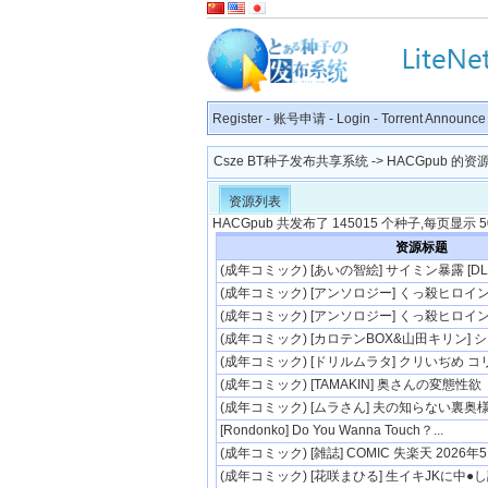
Register
-
账号申请
-
Login
-
Torrent Announce
Csze BT种子发布共享系统
-> HACGpub 的
资源列表
HACGpub 共发布了 145015 个种子,每页显示 50
资源标题
(成年コミック) [あいの智絵] サイミン暴露 [DL
(成年コミック) [アンソロジー] くっ殺ヒロインズ V
(成年コミック) [アンソロジー] くっ殺ヒロインズ V
(成年コミック) [カロテンBOX&山田キリン] シ..
(成年コミック) [ドリルムラタ] クリいぢめ コリ
(成年コミック) [TAMAKIN] 奥さんの変態性欲
(成年コミック) [ムラさん] 夫の知らない裏奥
[Rondonko] Do You Wanna Touch？...
(成年コミック) [雑誌] COMIC 失楽天 2026年5..
(成年コミック) [花咲まひる] 生イキJKに中●し